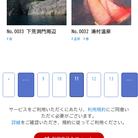
No.0033 下荒洞門周辺
No.0032 湯村温泉
海
温泉
春
«
...
9
10
11
12
13
...
サービスをご利用いただくにあたり、
利用規約
にご同意い
ただく必要がございます。
詳細
をご確認いただき、規約に従ってご利用ください。