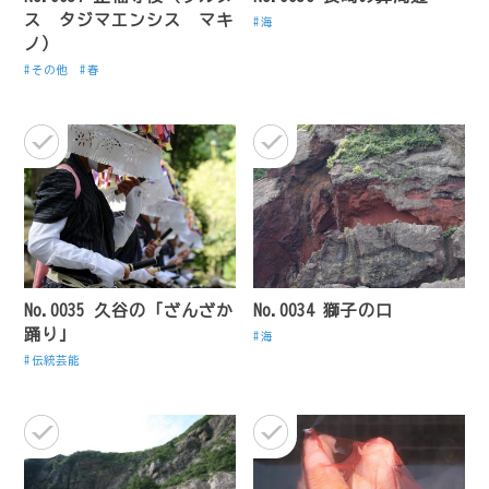
ス タジマエンシス マキ
海
ノ）
その他
春
No.0035 久谷の「ざんざか
No.0034 獅子の口
踊り」
海
伝統芸能