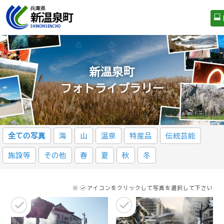
新温泉町
フォトライブラリー
全ての写真
海
山
温泉
特産品
伝統芸能
施設等
その他
春
夏
秋
冬
※
アイコンをクリックして写真を選択して下さい