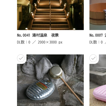
ン
No.0041 湯村温泉 夜景
No.000
DL数：0 ／
2000×3000 px
DL数：0