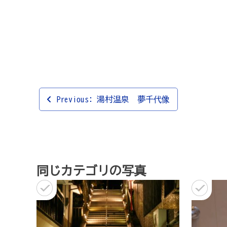
投
Previous:
湯村温泉 夢千代像
稿
ナ
ビ
ゲ
同じカテゴリの写真
ー
シ
ョ