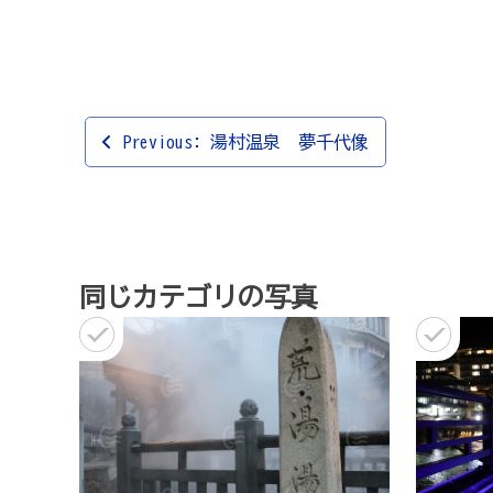
投
Previous:
湯村温泉 夢千代像
稿
ナ
ビ
ゲ
同じカテゴリの写真
ー
シ
ョ
ン