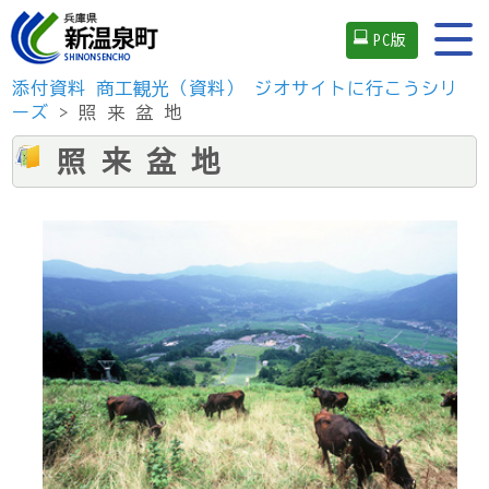
PC版
添付資料
商工観光（資料）
ジオサイトに行こうシリ
ーズ
> 照 来 盆 地
照 来 盆 地