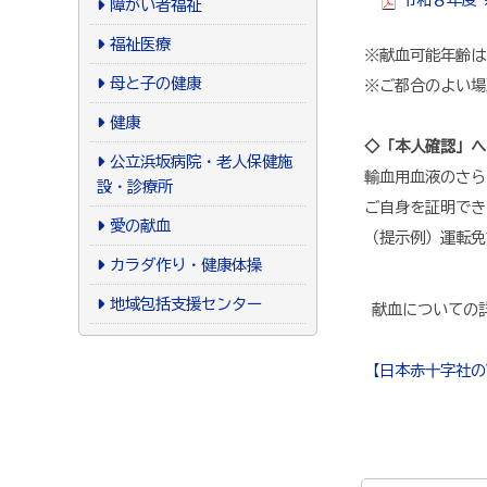
障がい者福祉
福祉医療
※献血可能年齢は
母と子の健康
※ご都合のよい場
健康
◇「本人確認」へ
公立浜坂病院・老人保健施
輸血用血液のさら
設・診療所
ご自身を証明でき
愛の献血
（提示例）運転免
カラダ作り・健康体操
地域包括支援センター
献血についての詳
【日本赤十字社の