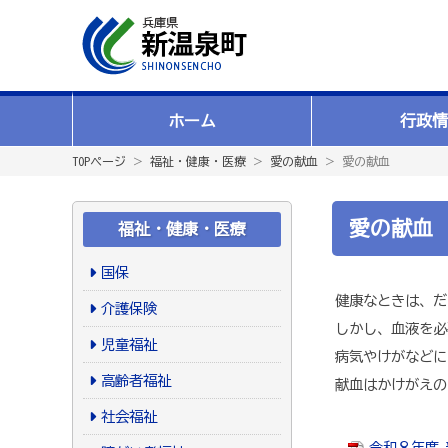
ホーム
行政情
TOPページ
＞
福祉・健康・医療
＞
愛の献血
＞ 愛の献血
愛の献血
福祉・健康・医療
国保
健康なときは、だ
介護保険
しかし、血液を必
児童福祉
病気やけがなどに
高齢者福祉
献血はかけがえの
社会福祉
令和８年度 