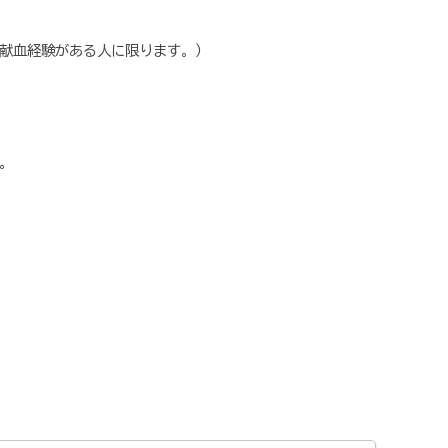
間に献血経験がある人に限ります。）
。