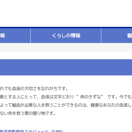
報
くらしの情報
観
れでも血液の大切さを忘れがちです。
要とする人にとって、血液は文字どおり“ 命のきずな” です。今で
よって輸血が必要な人を救うことができるのは、健康なあなたの血液し
ない命を救う愛の贈り物です。
新温泉町献血スケジュール (53KB)