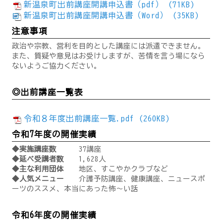
新温泉町出前講座開講申込書（pdf） (71KB)
新温泉町出前講座開講申込書（Word） (35KB)
注意事項
政治や宗教、営利を目的とした講座には派遣できません。
また、質疑や意見はお受けしますが、苦情を言う場になら
ないようご協力ください。
◎出前講座一覧表
令和８年度出前講座一覧.pdf (260KB)
令和7年度の開催実績
◆実施講座数
37講座
◆延べ受講者数
1,628人
◆主な利用団体
地区、すこやかクラブなど
◆人気メニュー
介護予防講座、健康講座、ニュースポ
ーツのススメ、本当にあった怖～い話
令和6年度の開催実績