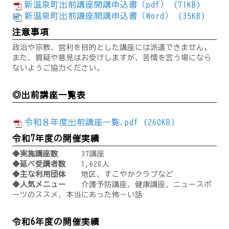
新温泉町出前講座開講申込書（pdf） (71KB)
新温泉町出前講座開講申込書（Word） (35KB)
注意事項
政治や宗教、営利を目的とした講座には派遣できません。
また、質疑や意見はお受けしますが、苦情を言う場になら
ないようご協力ください。
◎出前講座一覧表
令和８年度出前講座一覧.pdf (260KB)
令和7年度の開催実績
◆実施講座数
37講座
◆延べ受講者数
1,628人
◆主な利用団体
地区、すこやかクラブなど
◆人気メニュー
介護予防講座、健康講座、ニュースポ
ーツのススメ、本当にあった怖～い話
令和6年度の開催実績