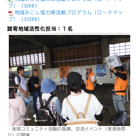
プ） (36KB)
地域おこし協力隊活動プログラム（ロードマッ
プ） (328KB)
諸寄地域活性化担当：１名
・地域コミュニティ活動の振興、交流イベント（寄港地祭
り）の開催