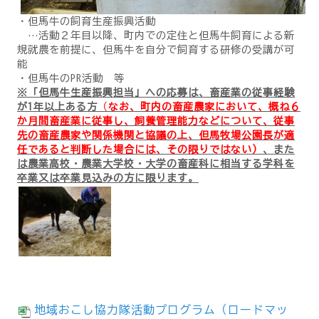
・但馬牛の飼育生産振興活動
…活動２年目以降、町内での定住と但馬牛飼育による新
規就農を前提に、但馬牛を自分で飼育する研修の受講が可
能
・但馬牛のPR活動 等
※「但馬牛生産振興担当」への応募は、畜産業の従事経験
が1年以上ある方
（
なお、町内の畜産農家において、概ね６
か月間畜産業に従事し、飼養管理能力などについて、従事
先の畜産農家や関係機関と協議の上、但馬牧場公園長が適
任であると判断した場合には、その限りではない）
、また
は農業高校・農業大学校・大学の畜産科に相当する学科を
卒業又は卒業見込みの方に限ります。
地域おこし協力隊活動プログラム（ロードマッ