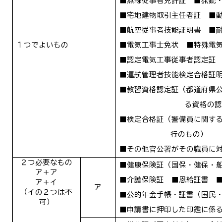
■無線従事者免許証 ■猟銃
■宅地建物取引主任者証 ■
■航空従事者技能証明書 ■
１つでよいもの
■電気工事士免状 ■特殊電
■認定電気工事従事者認定証
■運航管理者技能検定合格
■教習資格認定証（都道府県
る資格の
■検定合格証（警備員に関す
行のもの）
■その他官公署がその職員に
２つ必要なもの
■健康保険証（国保・健保・
ア＋ア
■介護保険証 ■恩給証書 
ア＋イ
ア
（イの２つは不
■公的年金手帳・証書（国民
可）
■申請書に押印した印鑑に係