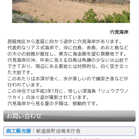
穴見海岸
居組地区から釜屋に向かう途中に穴見海岸があります。
代表的なリアス式海岸で、沖に白島、赤島、めおと島など
の大小の岩礁が散在し、東方に海金剛を望む景勝地です。
穴見海岸の沖、中央に見える白島は角礫の少ない火山岩で
できており、周辺にある黒岩とは対照的な、白く突き立っ
た大岩です。
このあたりは水深が浅く、水が美しいので磯突き漁などが
行われています。
この沖合では平成3年7月に、珍しい深海魚「リュウグウノ
ツカイ」の泳ぐ姿が撮影されています。
穴見海岸から見る夏の夕陽は、感動的です。
お問い合わせ
商工観光課
｜新温泉町役場本庁舎