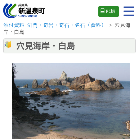
PC版
添付資料
洞門・奇岩・奇石・名石（資料）
> 穴見海
岸・白島
穴見海岸・白島