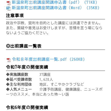
新温泉町出前講座開講申込書（pdf） (71KB)
新温泉町出前講座開講申込書（Word） (35KB)
注意事項
政治や宗教、営利を目的とした講座には派遣できません。
また、質疑や意見はお受けしますが、苦情を言う場になら
ないようご協力ください。
◎出前講座一覧表
令和８年度出前講座一覧.pdf (260KB)
令和7年度の開催実績
◆実施講座数
37講座
◆延べ受講者数
1,628人
◆主な利用団体
地区、すこやかクラブなど
◆人気メニュー
介護予防講座、健康講座、ニュースポ
ーツのススメ、本当にあった怖～い話
令和6年度の開催実績