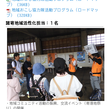
プ） (36KB)
地域おこし協力隊活動プログラム（ロードマッ
プ） (328KB)
諸寄地域活性化担当：１名
・地域コミュニティ活動の振興、交流イベント（寄港地祭
り）の開催