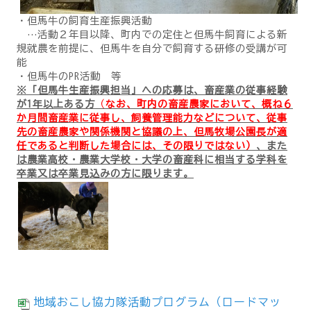
・但馬牛の飼育生産振興活動
…活動２年目以降、町内での定住と但馬牛飼育による新
規就農を前提に、但馬牛を自分で飼育する研修の受講が可
能
・但馬牛のPR活動 等
※「但馬牛生産振興担当」への応募は、畜産業の従事経験
が1年以上ある方
（
なお、町内の畜産農家において、概ね６
か月間畜産業に従事し、飼養管理能力などについて、従事
先の畜産農家や関係機関と協議の上、但馬牧場公園長が適
任であると判断した場合には、その限りではない）
、また
は農業高校・農業大学校・大学の畜産科に相当する学科を
卒業又は卒業見込みの方に限ります。
地域おこし協力隊活動プログラム（ロードマッ