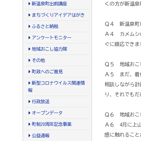
新温泉町出前講座
くの方が新温泉
まちづくりアイデアはがき
Ｑ４ 新温泉町
ふるさと納税
Ａ４ カメムシ
アンケートモニター
ぐに順応できま
地域おこし協力隊
その他
Ｑ５ 地域おこ
町政へのご意見
Ａ５ まだ、着
新型コロナウイルス関連情
相談しながら計
報
り、それでもだ
行政放送
オープンデータ
Ｑ６ 地域おこ
町制20周年記念事業
Ａ６ 4月に上
感に触れること
公益通報