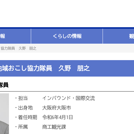
報
くらしの情報
観
し協力隊員 久野 朋之
地域おこし協力隊員 久野 朋之
隊員
・担当 インバウンド・国際交流
・出身地 大阪府大阪市
・着任時期 令和6年4月1日
・所属 商工観光課