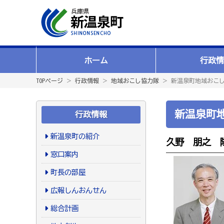
ホーム
行政情
TOPページ
＞
行政情報
＞
地域おこし協力隊
＞ 新温泉町地域おこ
新温泉町
行政情報
新温泉町の紹介
久野 朋之 
窓口案内
町長の部屋
広報しんおんせん
総合計画