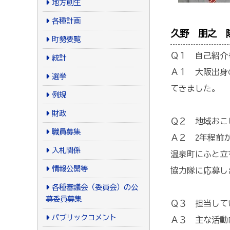
地方創生
各種計画
久野 朋之 隊
町勢要覧
Ｑ１ 自己紹介
統計
Ａ１ 大阪出身
選挙
てきました。
例規
財政
Ｑ２ 地域おこ
職員募集
Ａ２ 2年程前
入札関係
温泉町にふと立
情報公開等
協力隊に応募し
各種審議会（委員会）の公
募委員募集
Ｑ３ 担当して
パブリックコメント
Ａ３ 主な活動