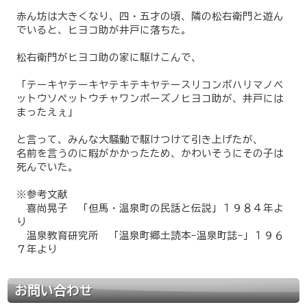
赤ん坊は大きくなり、四・五才の頃、隣の松右衛門と遊ん
でいると、ヒヨコ助が井戸に落ちた。
松右衛門がヒヨコ助の家に駆けこんで、
「テーキヤテーキヤテキテキヤテースリコンボハリマノベ
ットウソペットウチャワンポーズノヒヨコ助が、井戸には
まったえぇ」
と言って、みんな大騒動で駆けつけて引き上げたが、
名前を言うのに暇がかかったため、かわいそうにその子は
死んでいた。
※参考文献
喜尚晃子 「但馬・温泉町の民話と伝説」１９８４年よ
り
温泉教育研究所 「温泉町郷土読本-温泉町誌-」１９６
７年より
お問い合わせ