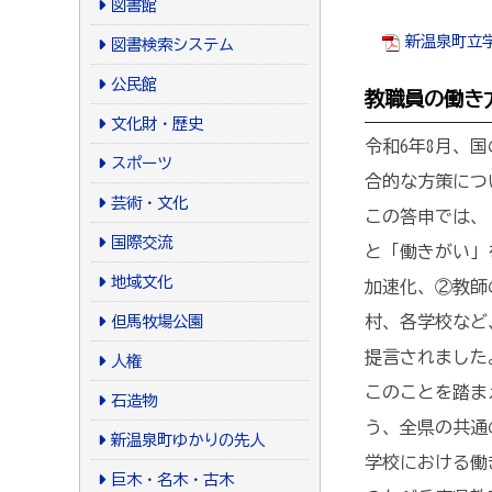
図書館
新温泉町立学
図書検索システム
公民館
教職員の働き
文化財・歴史
令和6年8月、
スポーツ
合的な方策につ
芸術・文化
この答申では、
国際交流
と「働きがい」
地域文化
加速化、②教師
但馬牧場公園
村、各学校など
提言されました
人権
このことを踏ま
石造物
う、全県の共通
新温泉町ゆかりの先人
学校における働
巨木・名木・古木