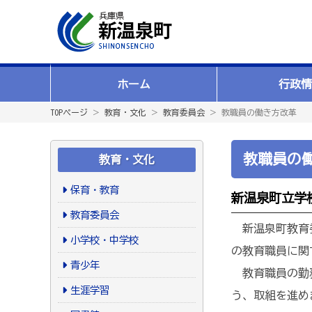
ホーム
行政情
TOPページ
＞
教育・文化
＞
教育委員会
＞ 教職員の働き方改革
教職員の
教育・文化
保育・教育
新温泉町立学
教育委員会
新温泉町教育委
小学校・中学校
の教育職員に関
青少年
教育職員の勤務
生涯学習
う、取組を進め