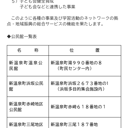
５）子ども会健全育成
子ども会などと連携した事業
このように各種の事業及び学習活動のネットワークの拠
点・地域振興の総合サービスの機能を果たします。
◆公民館一覧表
名 称
位 置
新温泉町温泉公
新温泉町湯９９０番地の８
民館
（町民センター内）
新温泉町浜坂公民
新温泉町浜坂２６７３番地の
1
館
（浜坂多目的集会施設内）
新温泉町赤崎地区
新温泉町赤崎６１８番地の１
公民館
新温泉町三尾地区
新温泉町三尾１８７番地