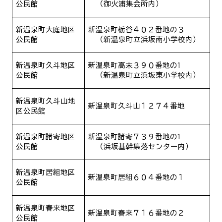
公民館
（御火浦集会所内）
新温泉町大庭地区
新温泉町栃谷４０２番地の３
公民館
（新温泉町立浜坂南小学校内）
新温泉町久斗地区
新温泉町高末３９０番地の
1
公民館
（新温泉町立浜坂東小学校内）
新温泉町久斗山地
新温泉町久斗山１２７４番地
区公民館
新温泉町諸寄地区
新温泉町諸寄７３９番地の
1
公民館
（浜坂基幹集落センター内）
新温泉町居組地区
新温泉町居組６０４番地の１
公民館
新温泉町春来地区
新温泉町春来７１６番地の２
公民館