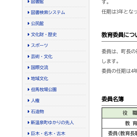
図書館
す。
任期は3年とな
図書検索システム
公民館
教育委員につ
文化財・歴史
スポーツ
委員は、町長の
芸術・文化
します。
国際交流
委員の任期は4
地域文化
但馬牧場公園
委員名簿
人権
石造物
役 
新温泉町ゆかりの先人
教 育
委員
(教育長
巨木・名木・古木