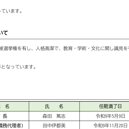
っています。
いて
被選挙権を有し、人格高潔で、教育・学術・文化に関し識見を
年となっています。
職 名
氏 名
任期満了日
 長
森田 篤志
令和9年5月9日
職務代理者)
田中伊都美
令和9年11月28日