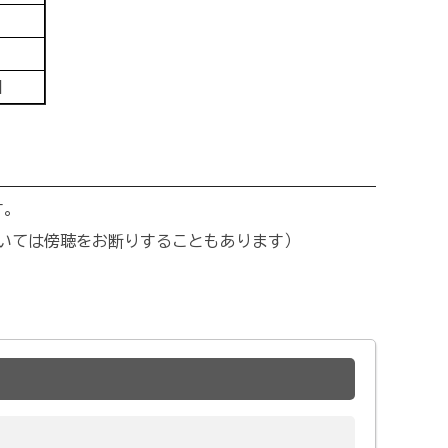
日
日
す。
ついては傍聴をお断りすることもあります）