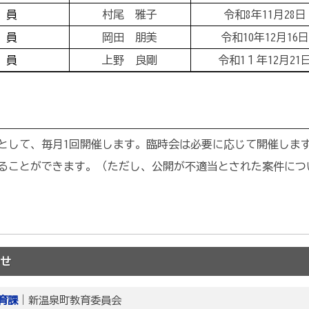
 員
村尾 雅子
令和8年11月28日
 員
岡田 朋美
令和10年12月16
 員
上野 良剛
令和1１年12月21
として、毎月1回開催します。臨時会は必要に応じて開催しま
ることができます。（ただし、公開が不適当とされた案件に
せ
育課
｜新温泉町教育委員会