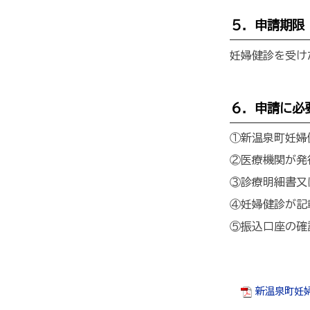
５．申請期限
妊婦健診を受け
６．申請に必
①新温泉町妊婦
②医療機関が発
③診療明細書又
④妊婦健診が記
⑤振込口座の確
新温泉町妊婦