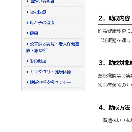
障がい者福祉
福祉医療
２．助成内容
母と子の健康
妊婦健康診査に
健康
（妊娠期を通し
公立浜坂病院・老人保健施
設・診療所
愛の献血
３．助成対象
カラダ作り・健康体操
医療機関等で実
地域包括支援センター
※医療保険の対
４．助成方法
「償還払い（払