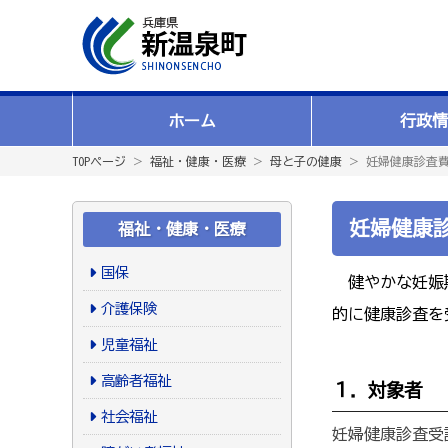
ホーム
行政情
TOPページ
＞
福祉・健康・医療
＞
母と子の健康
＞ 妊婦健康診査
妊婦健康
福祉・健康・医療
国保
健やかな妊娠期
介護保険
的に健康診査を
児童福祉
高齢者福祉
１．対象者
社会福祉
妊婦健康診査受