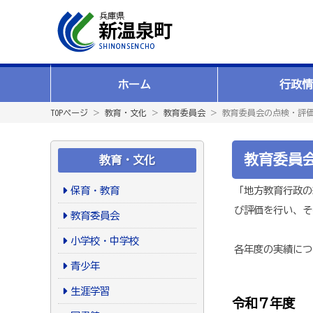
ホーム
行政情
TOPページ
＞
教育・文化
＞
教育委員会
＞ 教育委員会の点検・評
教育委員
教育・文化
保育・教育
「地方教育行政の
び評価を行い、そ
教育委員会
小学校・中学校
各年度の実績につ
青少年
生涯学習
令和７年度