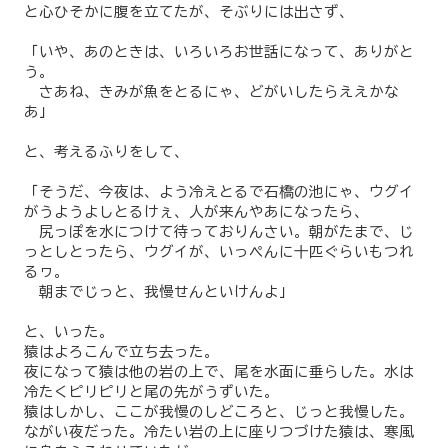
と心ひそかに腹を立てたが、そぶりには出さず、
「いや、あのときは、いろいろお世話になって、ありがと
う。
さあね、きみが魚をとるにゃ、どがいしたらええかな
あ」
と、考えるふりをして、
「そうだ、今夜は、よう冷えとるで石橋の池にゃ、ウグイ
がうようよしとるけぇ、人が来んやあになったら、
尻っぽを水につけて待っておりんさい。朝がたまで、じ
っとしとったら、ウグイが、いっペんに十匹ぐらいもつれ
るヮ。
朝までじっと、我慢せんといけんよ」
と、いった。
猿はよろこんで立ち去った。
夜になって猿は他の岩の上で、尾を水面に垂らした。水は
冷たくピリピリと尾の先がうずいた。
猿はしかし、ここが我慢のしどころと、じっと我慢した。
ながい夜だった。冷たい岩の上に座りつづけた猿は、寒風