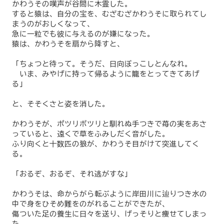
かわうその嘆声が谷間に木霊した。
すると猿は、自分の宝を、むざむざかわうそに取られてし
まうのがおしくなって、
急に一粒でも彼に与えるのが嫌になった。
猿は、かわうそを扇から降すと、
「ちょつと待って。そうだ、日向ぼっこしとんなれ。
いま、みやげに持って帰るように籠をとってきてあげ
る」
と、そそくさと姿を消した。
かわうそが、ポツリボツリと馴れぬ手つきで苺の実をあさ
っていると、遠くで草をふみしだく音がした。
ふり向くと十数匹の狼が、かわうそ目がけて突進してく
る。
「おるぞ、おるぞ、それ逃がすな」
かわうそは、命からがら転ぶように岸田川に辿りつき水の
中で身をひそめ難をのがれることができたが、
傷ついた足の養生に日々を送り、げっそりと痩せてしまっ
た。