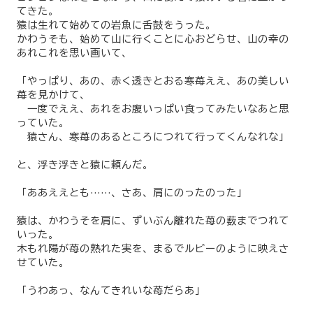
てきた。
猿は生れて始めての岩魚に舌鼓をうった。
かわうそも、始めて山に行くことに心おどらせ、山の幸の
あれこれを思い画いて、
「やっぱり、あの、赤く透きとおる寒苺ええ、あの美しい
苺を見かけて、
一度でええ、あれをお腹いっぱい食ってみたいなあと思
っていた。
猿さん、寒苺のあるところにつれて行ってくんなれな」
と、浮き浮きと猿に頼んだ。
「ああええとも……、さあ、肩にのったのった」
猿は、かわうそを肩に、ずいぶん離れた苺の薮までつれて
いった。
木もれ陽が苺の熟れた実を、まるでルビーのように映えさ
せていた。
「うわあっ、なんてきれいな苺だらあ」