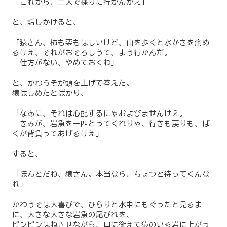
これから、二人で採りに行かんかえ」
と、話しかけると、
「猿さん、柿も栗もほしいけど、山を歩くと水かきを痛め
るけえ、それがおそろしうて、よう行かんだ。
仕方がない、やめておくわ」
と、かわうそが頭を上げて答えた。
猿はしめたとばかり、
「なあに、それは心配するにゃおよびませんけえ。
きみが、岩魚を一匹とってくれりゃ、行きも戻りも、ば
くが背負ってあげるけえ」
すると、
「ほんとだね、猿さん。本当なら、ちょつと待ってくんな
れ」
かわうそは大喜びで、ひらりと水中にもぐったと見るま
に、大きな大きな岩魚の尾びれを、
ピンピンはねさせながら、口に銜えて猿のいる岩に上がっ