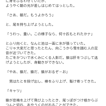
に身をふるわせていたが、
ようやく朝の光が差しはじめてはっとした。
「さあ、朝だ。もうよかろう」
と、尾を持ち上げようとした。
「うわっ、重い。この様子なら、何十匹もとれたかナ」
とふり向くと、なんと池は一面に氷が張っていた。
こりゃ大変だと思ったとたん、向こうから雪を踏む人の足
音が近づいてきた。
たごをかついで水くみにくる人影だ。猿は肝をつぶして逃
げようとしたが、身動きができない。
「やあ、猿だ、猿だ、猿がおるぞ－お」
男はたとを投げ出し、棒をふり上げ、駈け寄ってきた。
「キャツ」
猿が悲鳴を上げて飛び上ったとき、尾っぽがつけ根からぶ
つんと切れ、あやうくのがれることができた。