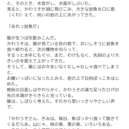
と、そのとき、水音がし、水面がしぶいた。
見ると、かわうそが淵に飛びこみ、大きな岩魚を口に銜
（くわ）えて、向いの岩の上にあがってきた。
「あれっ岩魚だ」
猿が生つばを飲みこんだ。
かわうそは、猿が見ている目の前で、おいしそうに岩魚を
食べ終わると、次の獲物をねらって、
するっと水中にもぐり、また、わけもなく、先刻のより大
きいのを銜えて上がってきた。
そうして、猿にはおかまいなくむしゃむしゃ食べてしまう
と、
お腹いっぱいになったとみえ、岩の上で日向ぼっこをはじ
めた。
晩秋の日差しはやわらかく、かわうその満ち足りたひげの
先の水滴がきらきらと光っている。
猿は、しばらく考えた。それから思いっきりやさしい声
で、
「かわうそさん、きみは、毎日、魚ばっかり食って飽きて
くるだらあ。山にゃ、柿の実、栗の実、いろいろある。