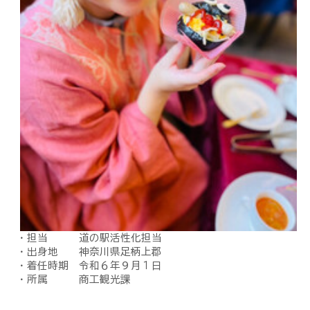
・担当 道の駅活性化担当
・出身地 神奈川県足柄上郡
・着任時期 令和６年９月１日
・所属 商工観光課