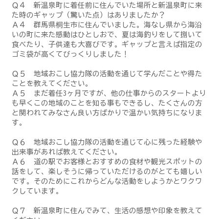
Ｑ４ 新温泉町に着任前に住んでいた場所と新温泉町に来
た時のギャップ（驚いた点）はありましたか？
Ａ４ 群馬県桐生市に住んでいました。海なし県から海沿
いの町に来た感動はひとしおで、夏は海釣りをして捌いて
食べたり、子供達も大喜びです。ギャップと言えば指定の
ゴミ袋が高くてびっくりしました！
Ｑ５ 地域おこし協力隊の活動を通じて学んだことや得た
ことを教えてください。
Ａ５ まだ着任3ヶ月ですが、他の仕事からのスタートより
も早くこの地域のことを知る事もできるし、たくさんの方
と関われてみなさん良い方ばかりで温かい気持ちになりま
す。
Ｑ６ 地域おこし協力隊の活動を通じて心に残った経験や
出来事があれば教えてください。
Ａ６ 道の駅でお客様とおすすめの食材や観光スポットの
話をして、楽しそうに帰っていただけるのがとても嬉しい
です。そのためにこれからどんな活動をしようかとワクワ
クしています。
Ｑ７ 新温泉町に住んでみて、生活の感想や印象を教えて