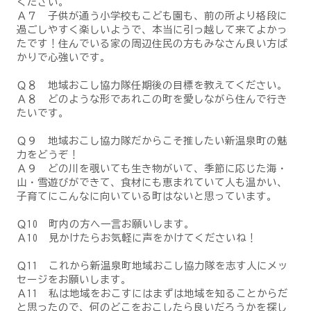
ください。
Ａ７ 子供が通う小学校もこども園も、前の所より格段に
過ごしやすく楽しいようで、本当に引っ越して来てよかっ
たです！住んでいる家の周辺住民の方もみなさん良い方ば
かりで心強いです。
Ｑ８ 地域おこし協力隊任期後の目標を教えてください。
Ａ８ どのような形であれこの町を愛しながら住んで行き
たいです。
Ｑ９ 地域おこし協力隊だからこそ推したい新温泉町の魅
力をどうぞ！
Ａ９ どの川を覗いても生き物がいて、季節に応じた海・
山・雪遊びができて、食材にも恵まれていて人も温かい、
子育てにこんなに向いている町はないと思っています。
Ｑ10 町内の方へ一言お願いします。
Ａ10 見かけたらお気軽に声をかけてくださいね！
Ｑ11 これから新温泉町地域おこし協力隊を志す人にメッ
セージをお願いします。
Ａ11 私は地域をおこすにはまずは地域を知ることからだ
と思ったので、何のどこをおこしたら良いだろうかを探し