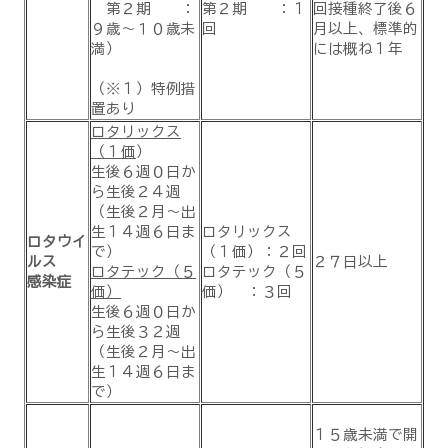
第２期 ：
第２期 ：１
回接種終了後６
回
月以上、標準的
９歳～１０歳未
）
には概ね１年
満
（※１）特例措
置あり
ロタリックス
（１価
）
生後６週０日か
ら生後２４週
（生後２月～出
生１４週６日ま
ロタリックス
ロタウイ
で）
（１価）：２回
ルス
２７日以上
ロタテック（５
ロタテック（５
感染症
価）
価） ：３回
生後６週０日か
ら生後３２週
（生後２月～出
生１４週６日ま
で）
１５歳未満で開