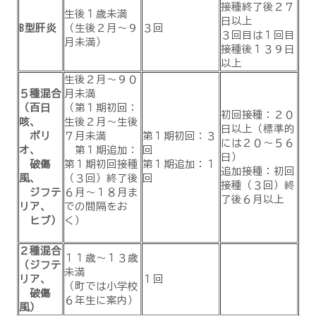
接種終了後２７
生後１歳未満
日以上
B型肝炎
（生後２月～９
３回
３回目は１回目
月未満）
接種後１３９日
以上
生後２月～９０
５種混合
月未満
（百日
（第１期初回：
初回接種：２０
咳、
生後２月～生後
日以上（標準的
ポリ
７月未満
第１期初回：３
には２０～５６
オ、
第１期追加：
回
日）
破傷
第１期初回接種
第１期追加：１
追加接種：初回
風、
（３回）終了後
回
接種（３回）終
ジフテ
６月～１８月ま
了後６月以上
リア、
での間隔をお
ヒブ）
く）
２種混合
１１歳～１３歳
（ジフテ
未満
リア、
１回
（町では小学校
破傷
６年生に案内）
風）