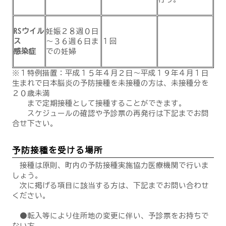
RSウイル
妊娠２８週０日
ス
～３６週６日ま
１回
感染症
での妊婦
※１特例措置：平成１５年４月２日～平成１９年４月１日
生まれで日本脳炎の予防接種を未接種の方は、未接種分を
２０歳未満
まで定期接種として接種することができます。
スケジュールの確認や予診票の再発行は下記までお問
合せ下さい。
予防接種を受ける場所
接種は原則、町内の予防接種実施協力医療機関で行いま
しょう。
次に掲げる項目に該当する方は、下記までお問い合わせ
ください。
●転入等により住所地の変更に伴い、予診票をお持ちで
ない方