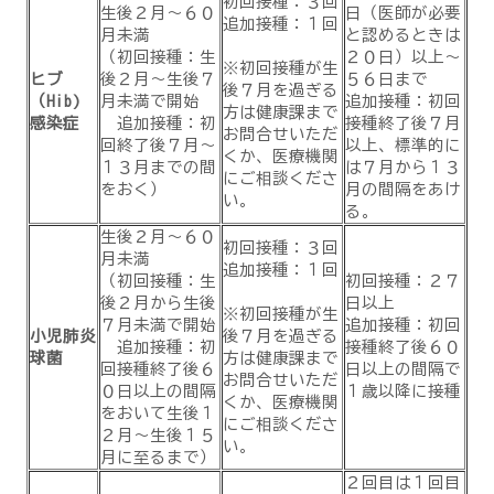
初回接種：３回
生後２月～６０
日（医師が必要
追加接種：１回
月未満
と認めるときは
（初回接種：生
２０日）以上～
※初回接種が生
ヒブ
後２月～生後７
５６日まで
後７月を過ぎる
（Hib)
月未満で開始
追加接種：初回
方は健康課まで
感染症
追加接種：初
接種終了後７月
お問合せいただ
回終了後７月～
以上、標準的に
くか、医療機関
１３月までの間
は７月から１３
にご相談くださ
をおく）
月の間隔をあけ
い。
る。
生後２月～６０
初回接種：３回
月未満
追加接種：１回
（初回接種：生
初回接種：２７
後２月から生後
日以上
※初回接種が生
７月未満で開始
追加接種：初回
小児肺炎
後７月を過ぎる
追加接種：初
接種終了後６０
球菌
方は健康課まで
回接種終了後６
日以上の間隔で
お問合せいただ
０日以上の間隔
１歳以降に接種
くか、医療機関
をおいて生後１
にご相談くださ
２月～生後１５
い。
月に至るまで）
２回目は１回目