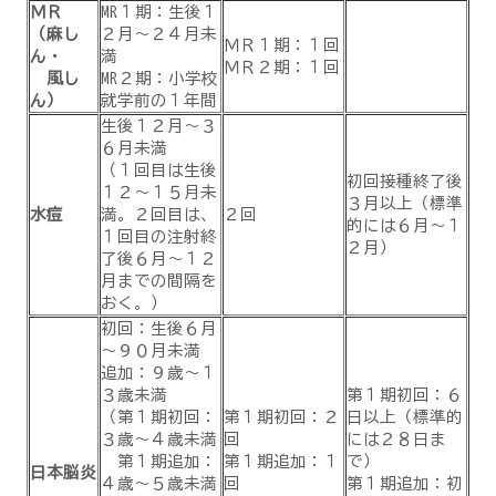
ＭＲ
MR１期：生後１
（麻し
２月～２４月未
ＭＲ１期：１回
ん・
満
ＭＲ２期：１回
風し
MR２期：小学校
ん）
就学前の１年間
生後１２月～３
６月未満
（１回目は生後
初回接種終了後
１２～１５月未
３月以上（標準
水痘
満。２回目は、
２回
的には６月～１
１回目の注射終
２月）
了後６月～１２
月までの間隔を
おく。）
初回：生後６月
～９０月未満
追加：９歳～１
３歳未満
第１期初回：６
（第１期初回：
第１期初回：２
日以上（標準的
３歳～４歳未満
回
には２８日ま
第１期追加：
第１期追加：１
で）
日本脳炎
４歳～５歳未満
回
第１期追加：初