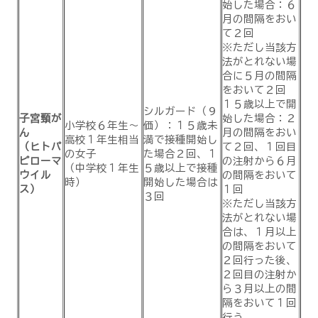
始した場合：６
月の間隔をおい
て２回
※ただし当該方
法がとれない場
合に５月の間隔
をおいて２回
１５歳以上で開
シルガード（９
子宮頸が
始した場合：２
小学校６年生～
価）：１５歳未
ん
月の間隔をおい
高校１年生相当
満で接種開始し
（ヒトパ
て２回、１回目
の女子
た場合２回、１
ピローマ
の注射から６月
（中学校１年生
５歳以上で接種
ウイル
の間隔をおいて
時）
開始した場合は
ス）
１回
３回
※ただし当該方
法がとれない場
合は、１月以上
の間隔をおいて
２回行った後、
２回目の注射か
ら３月以上の間
隔をおいて１回
行う。