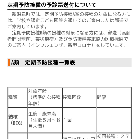
定期予防接種の予診票送付について
新温泉町では、定期予防接種A類の接種の対象になる方に
は、学校や認定こども園等を通してのご案内または郵送で
ご案内しています。
定期予防接種B類の接種の対象になる方には、郵送（高齢
者肺炎球菌、帯状疱疹）及び予防接種実施協力医療機関で
のご案内（インフルエンザ、新型コロナ）をしています。
A類 定期予防接種一覧表
対象年齢
種類
（標準的な接種
接種回数
間隔
年齢）
生後１歳未満
結核
（生後５月～８
１回
（BCG)
月未満）
初回接種：２７