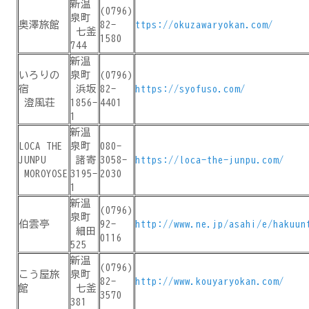
新温
(0796)
泉町
奥澤旅館
82-
ttps://okuzawaryokan.com/
七釜
1580
744
新温
いろりの
泉町
(0796)
宿
浜坂
82-
https://syofuso.com/
澄風荘
1856-
4401
1
新温
LOCA THE
泉町
080-
JUNPU
諸寄
3058-
https://loca-the-junpu.com/
MOROYOSE
3195-
2030
1
新温
(0796)
泉町
伯雲亭
92-
http://www.ne.jp/asahi/e/hakuun
細田
0116
525
新温
(0796)
こう屋旅
泉町
82-
http://www.kouyaryokan.com/
館
七釜
3570
381