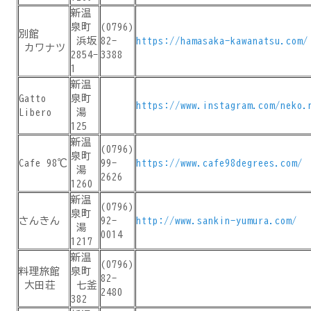
新温
泉町
(0796)
別館
浜坂
82-
https://hamasaka-kawanatsu.com/
カワナツ
2854-
3388
1
新温
Gatto
泉町
https://www.instagram.com/neko.
Libero
湯
125
新温
(0796)
泉町
Cafe 98℃
99-
https://www.cafe98degrees.com/
湯
2626
1260
新温
(0796)
泉町
さんきん
92-
http://www.sankin-yumura.com/
湯
0014
1217
新温
(0796)
料理旅館
泉町
82-
大田荘
七釜
2480
382