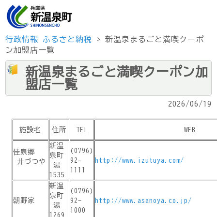
行政情報
ふるさと納税
> 新温泉まるごと満喫クーポ
ン加盟店一覧
新温泉まるごと満喫クーポン加
盟店一覧
2026/06/19
施設名
住所
TEL
WEB
新温
(0796)
佳泉郷
泉町
92-
http://www.izutuya.com/
井づつや
湯
1111
1535
新温
(0796)
泉町
朝野家
92-
http://www.asanoya.co.jp/
湯
1000
1269