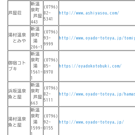
新温
(0796)
泉町
芦屋荘
82-
http://www.ashiyasou.com/
芦屋
5341
443
新温
(0796)
湯村温泉
泉町
93-
http://www.oyado-totoya.jp/tomi
とみや
湯
9999
206-1
新温
泉町
(0796)
御宿コト
湯
85-
https://oyadokotobuki.com/
ブキ
1561-
8970
1
新温
(0796)
浜坂温泉
泉町
82-
http://www.oyado-totoya.jp/hama
魚と屋
芦屋
5111
663
新温
泉町
(0796)
湯村温泉
湯
92-
http://www.oyado-totoya.jp/
魚と屋
1599-
0155
1