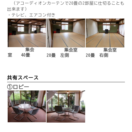
（アコーディオンカーテンで20畳の2部屋に仕切ることも
出来ます）
・テレビ、エアコン付き
集会
集会室
集会室
室 40畳
20畳 左側
20畳 右側
共有スペース
①ロビー