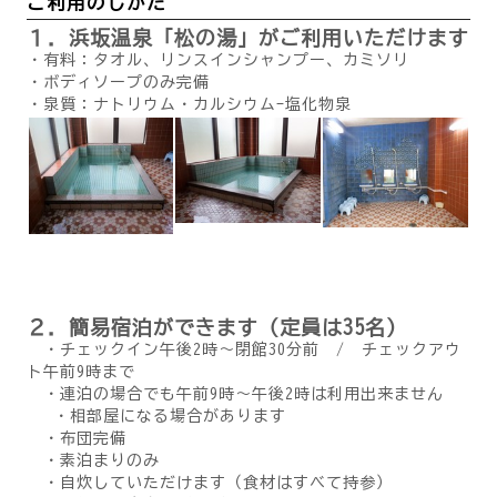
ご利用のしかた
１．浜坂温泉「松の湯」がご利用いただけます
・有料：タオル、リンスインシャンプー、カミソリ
・ボディソープのみ完備
・泉質：ナトリウム・カルシウム-塩化物泉
２．簡易宿泊ができます（定員は35名）
・チェックイン午後2時～閉館30分前 / チェックアウ
ト午前9時まで
・連泊の場合でも午前9時～午後2時は利用出来ません
・相部屋になる場合があります
・布団完備
・素泊まりのみ
・自炊していただけます（食材はすべて持参）