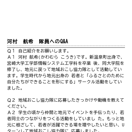
河村 航希 隊員へのQ&A
Ｑ１ 自己紹介をお願いします。
Ａ１ 河村 航希(かわむら こうき)です。新温泉町出身で、
宮崎大学工学部情報システム工学科を卒業 後、同大学院を
修了し、地元に戻って地域おこし協力隊として活動してい
ます。学生時代から地元出身の 若者と「ふるさとのために
自分たちができることを形にする」サークル活動をしてい
ました。
Ｑ２ 地域おこし協力隊に応募したきっかけや動機を教えて
ください。
Ａ２ 学生の頃から仲間と地元でイベントを手伝ったり、若
者同士のつながりをつくる活動をしていまし た。もっと地
元に根ざして、若者が活躍できる場を増やしたいと思い、
U
ターンして地域おこし協力隊に 応募しました。