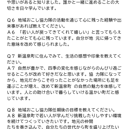
や思いがあると知りました。誰かと一緒に進めることの大
切さを日々学んでいます。
Ｑ６ 地域おこし協力隊の活動を通じて心に残った経験や出
来事があれば教えてください。
Ａ６ 「若い人が戻ってきてくれて嬉しい」と言ってもらえ
たことがとても心に残っています。自分が地 元に帰ってき
た意味を改めて感じられました。
Ｑ７ 新温泉町に住んでみて、生活の感想や印象を教えてく
ださい。
Ａ７ 自然が豊かで、四季の変化を感じながらのんびり過ご
せるところが改めて好きだなと思います。協 力隊になって
から、地元だからこそ行ったことがなかった場所にも足を
運ぶことが増え、改めて新温泉町 の自然の魅力を体感して
います。人との助け合いで暮らしていける温かい町だと感
じています。
Ｑ８ 地域おこし協力隊任期後の目標を教えてください。
Ａ８ 新温泉町で若い人が学んだり挑戦したりしやすい環境
を続けてつくっていきたいです。地元の仲間
たちを巻き込んで、自分たちの世代から町を盛り上げたい