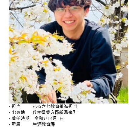
・担当 ふるさと教育推進担当
・出身地 兵庫県美方郡新温泉町
・着任時期 令和
7
年
4
月
1
日
・所属 生涯教育課