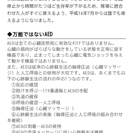
停止から時間がたつほど生存率が下がるため、現場に居合
わせた人がすぐに使えるよう、平成16年7月からは誰でも使
えるようになりました。
◆万能ではないAED
AEDは全ての心臓突然死に有効なわけではありません。
心臓の筋肉がばらばらな動きをしている状態を正常に戻す
機器であり、止まってしまった心臓に電気ショックを与え
て動かす機器ではありません。
また、AEDは従来の心肺蘇生法の胸骨圧迫（心臓マッサー
ジ）と人工呼吸との併用が大切です。AEDは、あくまでも以
下の心肺蘇生法の流れの中の1つなのです。
①反応の確認
②助けを呼ぶ―119番通報とAEDの手配
③気道の確保
④呼吸の確認―人工呼吸
⑤胸骨圧迫（心臓マッサージ ）
⑥心肺蘇生法の実施（胸骨圧迫と人工呼吸の組み合わせ
を継続）
⑦AEDの到着―AEDの使用
⑧AEDの音声メッセージに従い心肺蘇生法継続