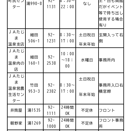
町民セン
92-
8：30～
土・日も開館
湯990-8
なし
ター
1131
22：00
だがイベント
等で持ち出し
使用する場合
有り
ＪＡたじ
細田
92-
8：30～
土日祝日
玄関入って右
ま
506-1
1231
17：00
側
温泉支店
年末年始
ＪＡたじ
10：00
ま
細田
92-
～18：
水曜日
事務所内
温泉肉の
160-1
2538
00
店
ＪＡたじ
土日祝日
ま
竹田
92-
8：30～
事務所入口右
温泉営農
953-3
2382
17：00
横窓際
生活セン
年末年始
ター
92-
24時間
井筒屋
湯1535
不定休
フロント
1111
OK
92-
24時間
フロント事務
朝野家
湯1269
不定休
1000
OK
所