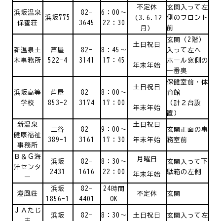
不定休
玄関入って左
浜坂温泉
82-
6：00～
浜坂775
側のフロント
（3.6.12
保養荘
3645
22：30
前
月）
玄関（2階）
土日祝日
新温泉土
芦屋
82-
8：45～
入って左へ
木事務所
522-4
3141
17：45
ホール窓側の
年末年始
一番奥
保健室前・体
土日祝日
浜坂高等
芦屋
82-
8：00～
育館
学校
853-2
3174
17：00
（計２台設
年末年始
置）
新温泉
土日祝日
三谷
82-
9：00～
玄関正面の事
健康福祉
389-1
3161
17：30
年末年始
務室前
事務所
Ｂ＆Ｇ海
月曜日
浜坂
82-
8：30～
玄関入って下
洋センタ
2431
1616
22：00
駄箱の左側
年末年始
ー
浜坂
82-
24時間
澄風荘
不定休
玄関
1856-1
4401
OK
ＪＡたじ
浜坂
82-
8：30～
土日祝日
玄関入って左
ま