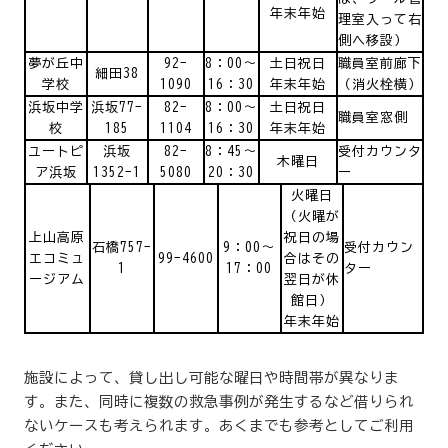
年末年始
理室入って右
側へ移設）
夢が丘中
92-
8：00～
土日祝日
職員室前廊下
細田38
学校
1090
16：30
年末年始
（消火栓横）
浜坂中学
浜坂77-
82-
8：00～
土日祝日
職員室窓側
校
185
1104
16：30
年末年始
ユートピ
浜坂
82-
8：45～
受付カウンタ
木曜日
ア浜坂
1352-1
5080
20：30
ー
火曜日
（火曜が
上山高原
祝日の場
石橋757-
9：00～
受付カウン
エコミュ
99-4600
合はその
1
17：00
ター
ージアム
翌日が休
館日）
年末年始
施設によって、貸し出し可能な曜日や時間帯が異なりま
す。また、同時に複数の救急事例が発生するなど借りられ
ないケースも考えられます。あくまでも参考としてご利用