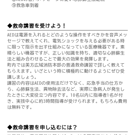
⑨救急車到着
◆救命講習を受けよう！
AEDは電源を入れるとどのような操作をすべきかを音声メッ
セージで教えてくれ、電気ショックを与える必要がある時
に限って指示を出す仕組みになっている医療機器です。素
晴らしい機器ですが、正しい知識を持ち、適切な心肺蘇生
法と組み合わせることで最大の効果を発揮します。
町内では美方広域消防本部の普通救命講習で詳しく教えて
もらえます。いざという時に積極的に動けるようにぜひ受
講しましょう。
講習の内容はAEDの使用法だけでなく、応急手当の仕方か
ら、心肺蘇生法、異物除去法など、実際に急病人が発生し
たときに大変役立つ内容です。10名以内に指導者1名が付
き、実技中心に約3時間指導が受けられます。もちろん費用
は無料です。
◆救命講習を申し込むには？