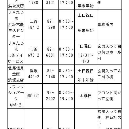
1988
3131
17：00
側
浜坂支店
年末年始
ＪＡたじ
土日祝日
ま
三谷
82-
8：30～
浜坂営農
事務所内
184-2
1598
17：00
生活セン
年末年始
ター
ＪＡたじ
日曜日
玄関入って目
ま
七釜
82-
8：00～
の前のホール
七釜デイ
678-2
6001
17：30
12/31～
内
サービス
1/3
但馬信用
浜坂
82-
8：30～
土日祝日
玄関入ってＡ
金庫
449-2
1148
17：00
ＴＭの横
浜坂支店
年末年始
リフレッ
シュパー
92-
8：00～
フロント向か
湯1371
木曜日
ク
2002
19：00
って左側
ゆむら
玄関入って右
側、柱時計の
下