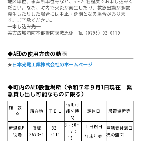
地区単位、事業所単位等など、5～20名程度でお申し込みく
ださい。なお、町内で火災が発生したり、救急出動が多数
発生したりした場合には中止・延期となる場合がありま
す。ご了承ください。
―申し込み先―
美方広域消防本部警防課救急係 ℡（0796）92-0119
◆AEDの使用方法の動画
★
日本光電工業株式会社のホームページ
◆町内のAED設置場所（令和７年９月1日現在 緊
急貸し出し可能なものに限る）
借用可
施 設
所在地
ＴＥＬ
能な時
定休日
設置場所等
名
間
8：30～
土日祝日
新温泉町
浜坂
82-
戸籍受付窓口
17：
役場
2673-1
3111
横の壁面
年末年始
15