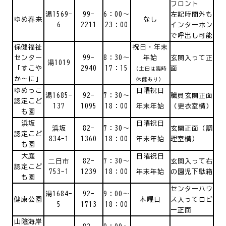
フロント
湯1569-
99-
6：00～
左記時間外も
ゆめ春来
なし
6
2211
23：00
インターホン
で呼出し可能
保健福祉
祝日・年末
センター
99-
8：30～
年始
玄関入って正
湯1019
「すこや
2940
17：15
面
（土日は臨時
か～に」
休館あり）
ゆめっこ
日曜祝日
湯1685-
92-
7：30～
職員玄関正面
認定こど
137
1095
18：00
年末年始
（更衣室横）
も園
浜坂
日曜祝日
浜坂
82-
7：30～
玄関正面（調
認定こど
834-1
1360
18：00
年末年始
理室横）
も園
大庭
日曜祝日
二日市
82-
7：30～
玄関入って右
認定こど
753-1
1239
18：00
年末年始
の園児下駄箱
も園
センターハウ
湯1684-
92-
9：00～
健康公園
木曜日
ス入ってロビ
5
1713
18：00
ー正面
山陰海岸