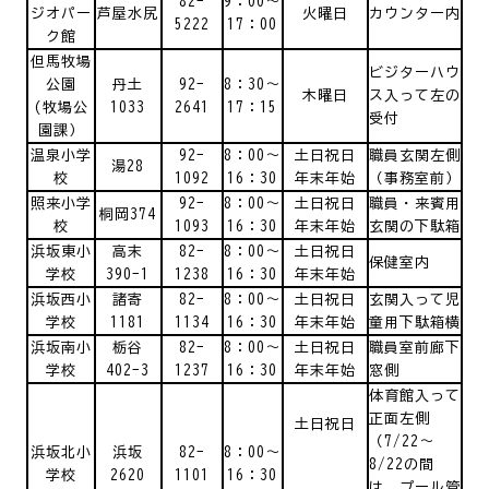
82-
9：00～
ジオパー
芦屋水尻
火曜日
カウンター内
5222
17：00
ク館
但馬牧場
ビジターハウ
公園
丹土
92-
8：30～
木曜日
ス入って左の
(牧場公
1033
2641
17：15
受付
園課）
温泉小学
92-
8：00～
土日祝日
職員玄関左側
湯28
校
1092
16：30
年末年始
（事務室前）
照来小学
92-
8：00～
土日祝日
職員・来賓用
桐岡374
校
1093
16：30
年末年始
玄関の下駄箱
浜坂東小
高末
82-
8：00～
土日祝日
保健室内
学校
390-1
1238
16：30
年末年始
浜坂西小
諸寄
82-
8：00～
土日祝日
玄関入って児
学校
1181
1134
16：30
年末年始
童用下駄箱横
浜坂南小
栃谷
82-
8：00～
土日祝日
職員室前廊下
学校
402-3
1237
16：30
年末年始
窓側
体育館入って
正面左側
土日祝日
（7/22～
浜坂北小
浜坂
82-
8：00～
8/22の間
学校
2620
1101
16：30
は、プール管