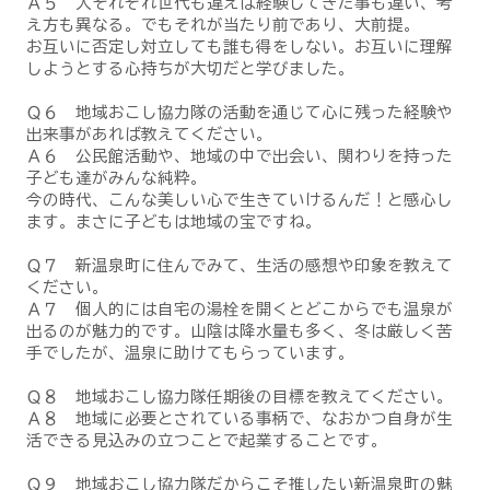
Ａ５ 人それぞれ世代も違えば経験してきた事も違い、考
え方も異なる。でもそれが当たり前であり、大前提。
お互いに否定し対立しても誰も得をしない。お互いに理解
しようとする心持ちが大切だと学びました。
Ｑ６ 地域おこし協力隊の活動を通じて心に残った経験や
出来事があれば教えてください。
Ａ６ 公民館活動や、地域の中で出会い、関わりを持った
子ども達がみんな純粋。
今の時代、こんな美しい心で生きていけるんだ！と感心し
ます。まさに子どもは地域の宝ですね。
Ｑ７ 新温泉町に住んでみて、生活の感想や印象を教えて
ください。
Ａ７ 個人的には自宅の湯栓を開くとどこからでも温泉が
出るのが魅力的です。山陰は降水量も多く、冬は厳しく苦
手でしたが、温泉に助けてもらっています。
Ｑ８ 地域おこし協力隊任期後の目標を教えてください。
Ａ８ 地域に必要とされている事柄で、なおかつ自身が生
活できる見込みの立つことで起業することです。
Ｑ９ 地域おこし協力隊だからこそ推したい新温泉町の魅