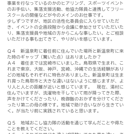
事業を行なっているのかのヒアリング、スポーツイベント
のお手伝い、集落支援活動、他協力隊員と連携してフリー
スクールの開催などが今のメインのお仕事です。
少しずつですが、地区の活性化委員会に入らせていただ
き、イベントの企画段階から会議に参加させていただいた
り、集落支援員や地域の方からこんな事したい。とご相談
いただける事も出てきて、やりがいを感じています。
Ｑ４ 新温泉町に着任前に住んでいた場所と新温泉町に来
た時のギャップ（驚いた点）はありましたか？
Ａ４ 着任までは宮崎市にいました。鳥取県で生まれ、こ
れまで東京、大阪、神戸、宮崎、沖縄での生活経験があり
どの地域もそれぞれに特色がありました。新温泉町は生ま
れ育った鳥取市と大きな違いはないように感じますが、よ
り人と人との距離が近いと感じています。 現在、湯村に
住んでいますが、洗濯物を干していて雨が降ってきた際、
声をかけてくださったり、晩御飯のおかずを分けてくださ
ったり第二の母の様です。地域で助け合いながら生きてい
く。が当たり前に実践されていると思います。
Ｑ５ 地域おこし協力隊の活動を通じて学んだことや得た
ことを教えてください。