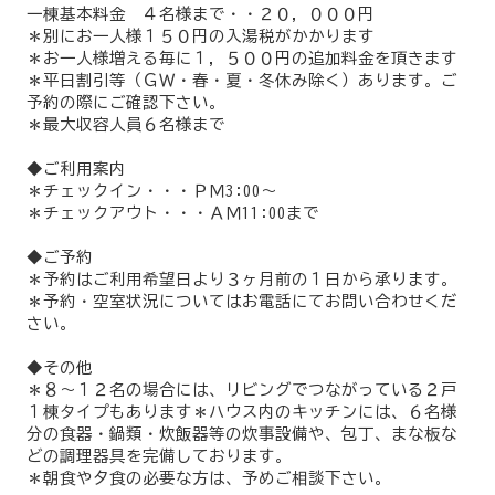
一棟基本料金 ４名様まで・・２０，０００円
＊別にお一人様１５０円の入湯税がかかります
＊お一人様増える毎に１，５００円の追加料金を頂きます
＊平日割引等（ＧＷ・春・夏・冬休み除く）あります。ご
予約の際にご確認下さい。
＊最大収容人員６名様まで
◆ご利用案内
＊チェックイン・・・ＰＭ3:00～
＊チェックアウト・・・ＡＭ11:00まで
◆ご予約
＊予約はご利用希望日より３ヶ月前の１日から承ります。
＊予約・空室状況についてはお電話にてお問い合わせくだ
さい。
◆その他
＊８～１２名の場合には、リビングでつながっている２戸
１棟タイプもあります＊ハウス内のキッチンには、６名様
分の食器・鍋類・炊飯器等の炊事設備や、包丁、まな板な
どの調理器具を完備しております。
＊朝食や夕食の必要な方は、予めご相談下さい。