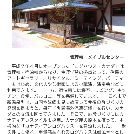
管理棟 メイプルセンター
平成７年４月にオープンした「ログハウス・カナダ」は
管理棟・宿泊棟からなり、生涯学習の拠点として、住民の
アートギャラリー、リサイタル、ミーティング、パーティ
ーをはじめ、文化人や芸術家による小講演、演奏会などに
利用できます。 一方、宿泊棟には寝室、リビング、キッ
チン、食堂、バルコニー等を完備しています。 これまで
新温泉町は、自国や故郷を見つめ直して今後の町づくりの
発想を得ようと、毎年「町民海外派遣研修」を行い、カナ
ダとの交流を図ってきました。そこで、施設づくりにはカ
ナディアンスタイルを採用。カナダ産の原木を使って、本
格的な「カナディアンログハウス」を建設しました。 耐
久性にも優れ、重量感あふれるログハウスは威風堂々とし