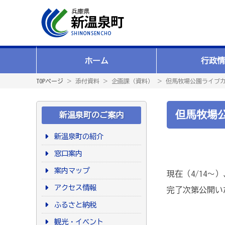
ホーム
行政情
TOPページ
＞ 添付資料 ＞ 企画課（資料） ＞ 但馬牧場公園ライブ
但馬牧場
新温泉町のご案内
新温泉町の紹介
窓口案内
案内マップ
現在（4/14
アクセス情報
完了次第公開い
ふるさと納税
観光・イベント