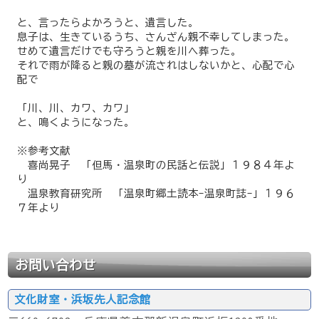
と、言ったらよかろうと、遺言した。
息子は、生きているうち、さんざん親不幸してしまった。
せめて遺言だけでも守ろうと親を川へ葬った。
それで雨が降ると親の墓が流されはしないかと、心配で心
配で
「川、川、カワ、カワ」
と、鳴くようになった。
※参考文献
喜尚晃子 「但馬・温泉町の民話と伝説」１９８４年よ
り
温泉教育研究所 「温泉町郷土読本-温泉町誌-」１９６
７年より
お問い合わせ
文化財室・浜坂先人記念館