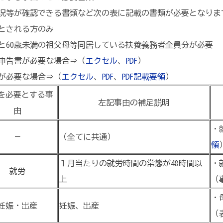
等が確認できる書類など次の表に記載の書類が必要となりま
とされる方のみ
60歳未満の祖父母等同居している扶養義務者全員分が必要
申告書が必要な場合⇒（
エクセル
、
PDF
）
が必要な場合⇒（
エクセル
、
PDF
、
PDF記載要領
）
を必要とする事
左記事由の補足説明
由
・
－
（全てに共通）
領
１月当たりの就労時間の常態が48時間以
・
就労
上
（
・
妊娠・出産
妊娠、出産
（