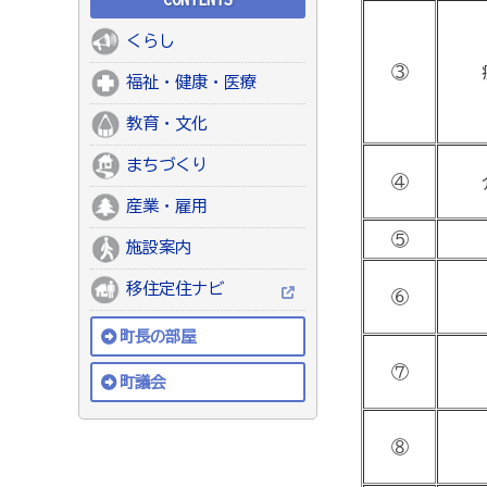
くらし
③
福祉・健康・医療
教育・文化
まちづくり
④
産業・雇用
⑤
施設案内
移住定住ナビ
⑥
町長の部屋
⑦
町議会
⑧