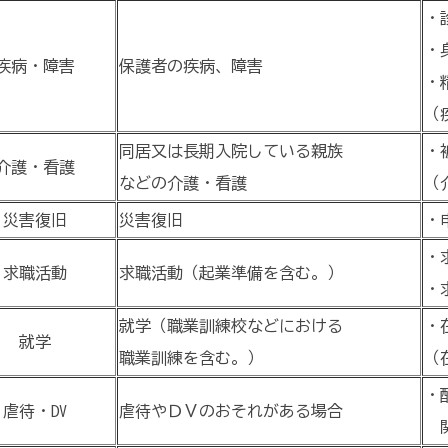
・
・
疾病・障害
保護者の疾病、障害
・
（
同居又は長期入院している親族
・
介護・看護
などの介護・看護
（
災害復旧
災害復旧
・
・
求職活動
求職活動（起業準備を含む。）
・
就学（職業訓練校などにおける
・
就学
職業訓練を含む。）
（
・
虐待・DV
虐待やＤＶのおそれがある場合
関