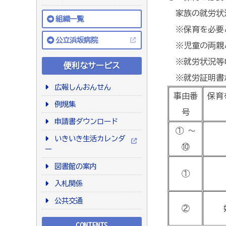
家族の就労状況
組織一覧
※保育を必要
公立浜坂病院
※児童の両親と
※就労状況等
便利なサービス
※就労証明書
広報しんおんせん
事由番
保育
例規集
号
申請書ダウンロード
① ～
いきいき生活カレンダ
⑩
ー
図書館の案内
①
入札関係
公共交通
②
CONTENTS