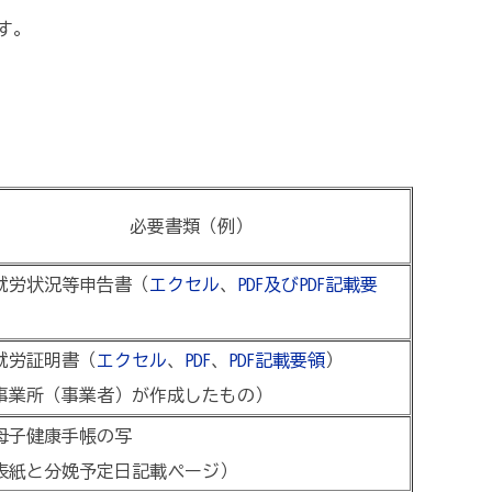
す。
必要書類（例）
就労状況等申告書（
エクセル
、
PDF及びPDF記載要
）
就労証明書（
エクセル
、
PDF
、
PDF記載要領
）
事業所（事業者）が作成したもの）
母子健康手帳の写
表紙と分娩予定日記載ページ）