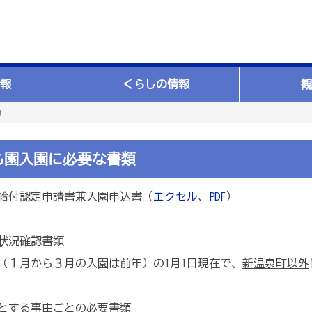
報
くらしの情報
観
類
も園入園に必要な書類
給付認定申請書兼入園申込書（
エクセル
、
PDF
）
状況確認書類
１月から３月の入園は前年）の1月1日現在で、
新温泉町以外
とする事由ごとの必要書類