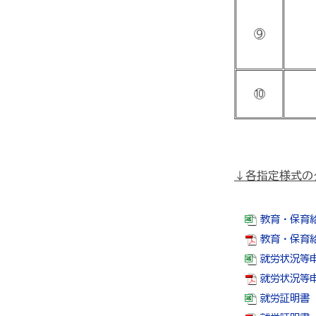
⑨
⑩
↓各指定様式の
教育・保育給
教育・保育給
就労状況等申
就労状況等申
就労証明書（