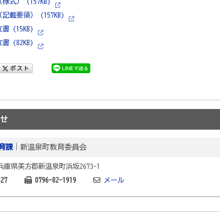
式） (157KB)
載要領） (157KB)
 (15KB)
 (82KB)
せ
育課
｜新温泉町教育委員会
2 兵庫県美方郡新温泉町浜坂2673-1
627
0796-82-1919
メール