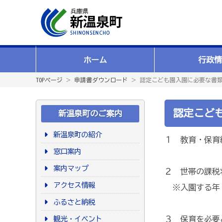
ホーム
行政情
TOPページ
＞
申請書ダウンロード
＞ 認定こども園入園に必要な書
認定こど
新温泉町のご案内
新温泉町の紹介
１ 教育・保育
窓口案内
案内マップ
２ 世帯の課税
アクセス情報
※入園する年（
ふるさと納税
観光・イベント
３ 保育を必要