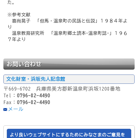
た。
※参考文献
喜尚晃子 「但馬・温泉町の民話と伝説」１９８４年よ
り
温泉教育研究所 「温泉町郷土読本-温泉町誌-」１９６
７年より
お問い合わせ
文化財室・浜坂先人記念館
〒669-6702 兵庫県美方郡新温泉町浜坂1208番地
Tel：
0796-82-4490
Fax：
0796-82-4490
メール
より良いウェブサイトにするためにみなさまのご意見を