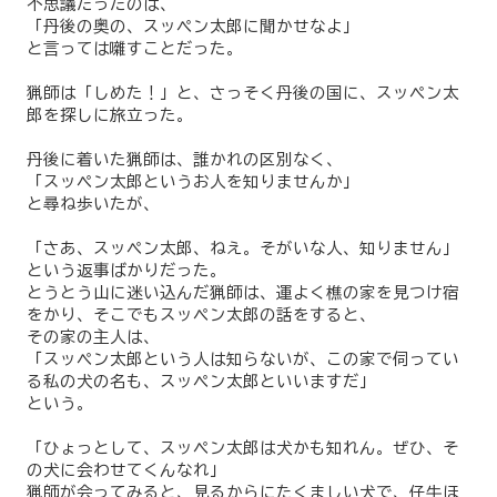
不思議だったのは、
「丹後の奥の、スッペン太郎に聞かせなよ」
と言っては囃すことだった。
猟師は「しめた！」と、さっそく丹後の国に、スッペン太
郎を探しに旅立った。
丹後に着いた猟師は、誰かれの区別なく、
「スッペン太郎というお人を知りませんか」
と尋ね歩いたが、
「さあ、スッペン太郎、ねえ。そがいな人、知りません」
という返事ばかりだった。
とうとう山に迷い込んだ猟師は、運よく樵の家を見つけ宿
をかり、そこでもスッペン太郎の話をすると、
その家の主人は、
「スッペン太郎という人は知らないが、この家で伺ってい
る私の犬の名も、スッペン太郎といいますだ」
という。
「ひょっとして、スッペン太郎は犬かも知れん。ぜひ、そ
の犬に会わせてくんなれ」
猟師が会ってみると、見るからにたくましい犬で、仔牛ほ