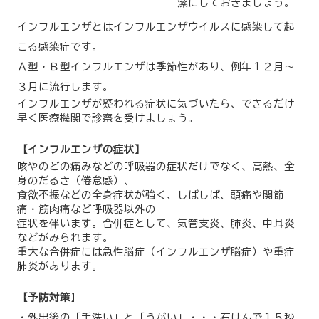
潔にしておきましょう。
インフルエンザとはインフルエンザウイルスに感染して起
こる感染症です。
Ａ型・Ｂ型インフルエンザは季節性があり、例年１２月～
３月に流行します。
インフルエンザが疑われる症状に気づいたら、できるだけ
早く医療機関で診察を受けましょう。
【インフルエンザの症状】
咳やのどの痛みなどの呼吸器の症状だけでなく、高熱、全
身のだるさ（倦怠感）、
食欲不振などの全身症状が強く、しばしば、頭痛や関節
痛・筋肉痛など呼吸器以外の
症状を伴います。合併症として、気管支炎、肺炎、中耳炎
などがみられます。
重大な合併症には急性脳症（インフルエンザ脳症）や重症
肺炎があります。
【予防対策
】
・外出後の「手洗い」と「うがい」・・・石けんで１５秒