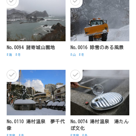
No.0094 諸寄城山園地
No.0016 除雪のある風景
海
冬
山
冬
No.0110 湯村温泉 夢千代
No.0074 湯村温泉 湯たん
像
ぽ文化
温泉
冬
温泉
冬