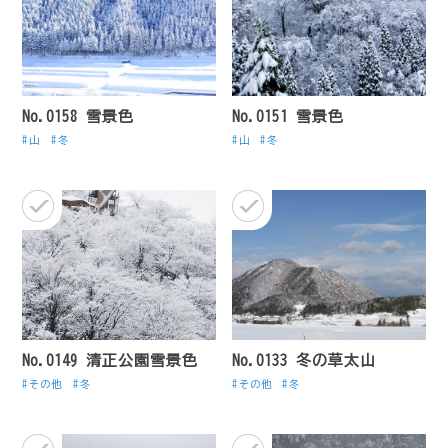
No.0158 雪景色
No.0151 雪景色
山
冬
山
冬
No.0149 清正公園雪景色
No.0133 冬の草太山
その他
冬
その他
冬