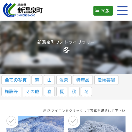
PC版
新温泉町フォトライブラリー
冬
全ての写真
海
山
温泉
特産品
伝統芸能
施設等
その他
春
夏
秋
冬
※
アイコンをクリックして写真を選択して下さい