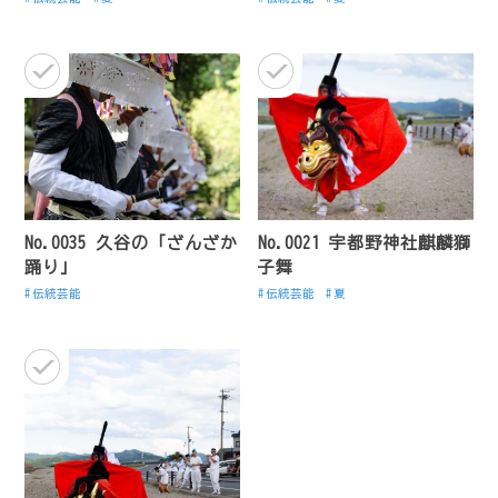
No.0035 久谷の「ざんざか
No.0021 宇都野神社麒麟獅
踊り」
子舞
伝統芸能
伝統芸能
夏