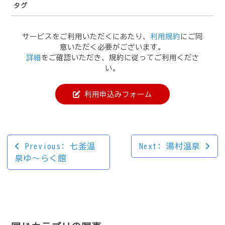
タグ
サービスをご利用いただくにあたり、
利用規約
にご同
意いただく必要がございます。
詳細
をご確認いただき、規約に従ってご利用くださ
い。
利用申込みフォーム
投
Previous:
七釜温
Next:
湯村温泉
泉ゆ～らく館
稿
ナ
ビ
ゲ