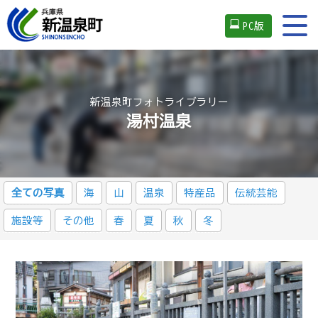
PC版
新温泉町フォトライブラリー
湯村温泉
全ての写真
海
山
温泉
特産品
伝統芸能
施設等
その他
春
夏
秋
冬