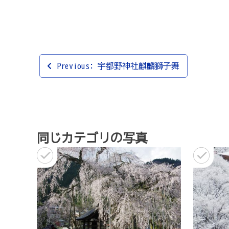
投
Previous:
宇都野神社麒麟獅子舞
稿
ナ
ビ
ゲ
同じカテゴリの写真
ー
シ
ョ
ン