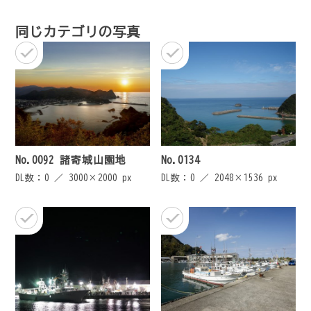
ゲ
同じカテゴリの写真
ー
シ
ョ
ン
No.0092 諸寄城山園地
No.0134
DL数：0 ／
3000×2000 px
DL数：0 ／
2048×1536 px