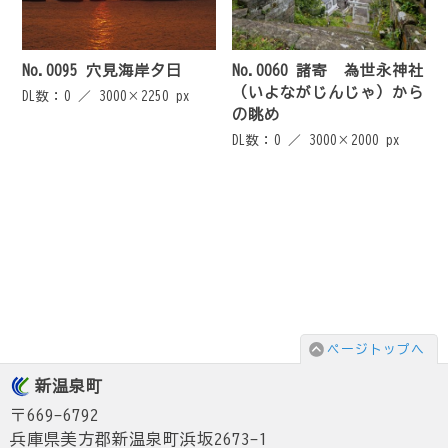
No.0095 穴見海岸夕日
No.0060 諸寄 為世永神社
（いよながじんじゃ）から
DL数：0 ／
3000×2250 px
の眺め
DL数：0 ／
3000×2000 px
ページトップへ
新温泉町
〒669-6792
兵庫県美方郡新温泉町浜坂2673-1