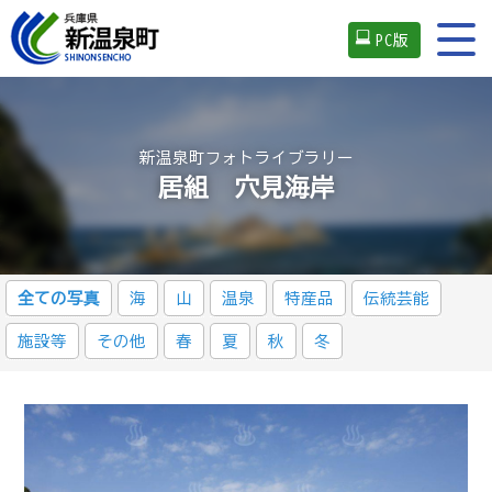
PC版
新温泉町フォトライブラリー
居組 穴見海岸
全ての写真
海
山
温泉
特産品
伝統芸能
施設等
その他
春
夏
秋
冬