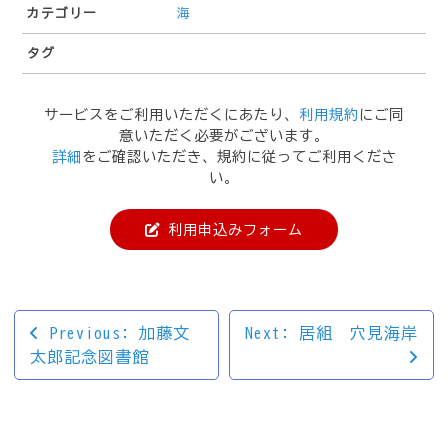
カテゴリー
海
タグ
サービスをご利用いただくにあたり、
利用規約
にご同
意いただく必要がございます。
詳細
をご確認いただき、規約に従ってご利用くださ
い。
利用申込みフォーム
投
Previous:
加藤文
Next:
居組 穴見海岸
太郎記念図書館
稿
ナ
ビ