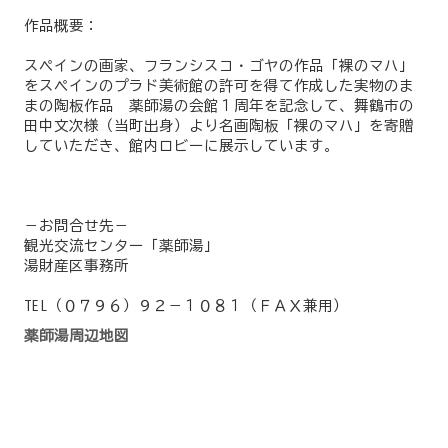
作品概要：
スペインの画家、フランシスコ・ゴヤの作品「裸のマハ」
をスペインのプラド美術館の許可を得て作成した実物のま
まの陶板作品 薬師湯の会館１周年を記念して、舞鶴市の
田中文次様（当町出身）より名画陶板「裸のマハ」を寄贈
していただき、館内ロビーに展示しています。
－お問合せ先－
観光交流センター「薬師湯」
湯財産区事務所
TEL（０７９６）９２－１０８１（ＦＡＸ兼用）
薬師湯周辺地図