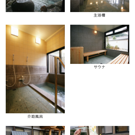
主浴槽
サウナ
介助風呂