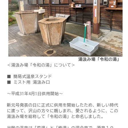
湯汲み場「令和の湯」
＜湯汲み場「令和の湯」について＞
■ 簡易式温泉スタンド
■ ミスト用 湯汲み口
～平成31年4月1日供用開始～
新元号発表の日に正式に供用を開始したため、新しい時代
に渡って、沢山の方々に親しまれ、愛されるように、この
湯汲み場を総称して「令和の湯」と命名しました。
当館の温泉は「荒湯」と「株湯」の混合泉で、源泉１０