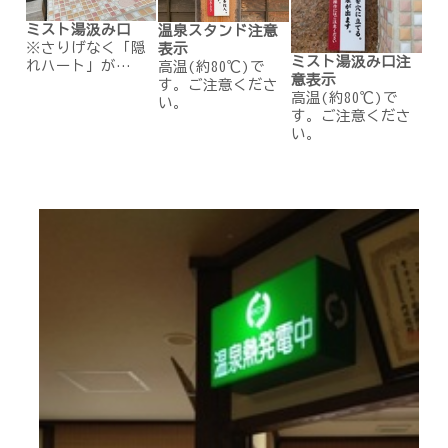
ミスト湯汲み口
温泉スタンド注意
※さりげなく「隠
表示
ミスト湯汲み口注
れハート」が…
高温(約80℃)で
意表示
す。ご注意くださ
高温(約80℃)で
い。
す。ご注意くださ
い。