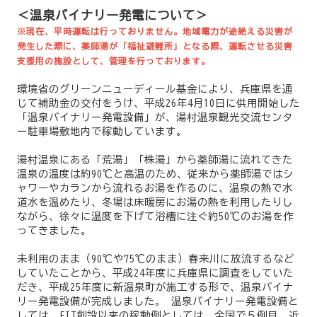
＜温泉バイナリー発電について＞
※現在、平時運転は行っておりません。地域電力が途絶える災害が
発生した際に、薬師湯が「福祉避難所」となる際、運転させる災害
支援用の施設として、管理を行っております。
環境省のグリーンニューディール基金により、兵庫県を通
じて補助金の交付をうけ、平成26年4月10日に供用開始した
「温泉バイナリー発電設備」が、湯村温泉観光交流センタ
ー駐車場敷地内で稼動しています。
湯村温泉にある「荒湯」「株湯」から薬師湯に流れてきた
温泉の温度は約90℃と高温のため、従来から薬師湯ではシ
ャワーやカランから流れるお湯を作るのに、温泉の熱で水
道水を温めたり、冬場は床暖房にお湯の熱を利用したりし
ながら、徐々に温度を下げて浴槽に注ぐ約50℃のお湯を作
ってきました。
未利用のまま（90℃や75℃のまま）春来川に放流するなど
していたことから、平成24年度に兵庫県に調査をしていた
だき、平成25年度に新温泉町が施工する形で、温泉バイナ
リー発電設備が完成しました。 温泉バイナリー発電設備と
しては、FIT創設以来の稼動例としては、全国で５例目、近