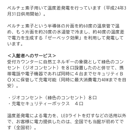
ペルチェ素子用いて温度差発電を行っています（平成24年3
月31日供用開始）。
ペルチェ素子という半導体の片面を約60度の温泉管で温
め、もう片面を約20度の水道管で冷まし、約40度の温度差
で電力を生成する「ゼーベック効果」を利用して発電して
います。
＜入館者へのサービス＞
受付カウンターに自然エネルギーの象徴として緑色のコン
セント（ジオコンセント）を８口設置したのと併せて、携
帯電話や電子機器であれば同時に４台までセキュリティＢ
ＯＸに保管して充電可能（同時に最大消費電力40Wまでを目
安）。
・ジオコンセント（緑色のコンセント）８口
・充電セキュリティーボックス ４口
温度差発電による電力を、LEDライトを灯すなどの活用以外
で、お客様に電力提供したのは、全国でも当館が初めてで
す（全国初）。