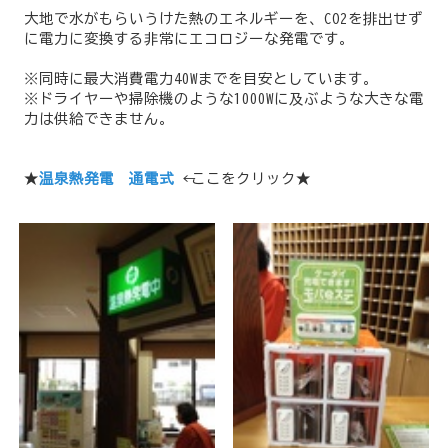
大地で水がもらいうけた熱のエネルギーを、CO2を排出せず
に電力に変換する非常にエコロジーな発電です。
※同時に最大消費電力40Wまでを目安としています。
※ドライヤーや掃除機のような1000Wに及ぶような大きな電
力は供給できません。
★
温泉熱発電 通電式
← ここをクリック★