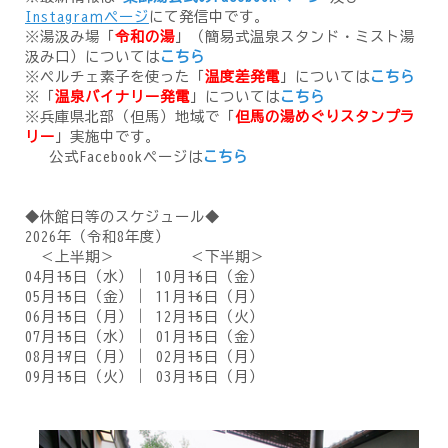
Instagraｍページ
にて発信中です。
※湯汲み場「
令和の湯
」（簡易式温泉スタンド・ミスト湯
汲み口）については
こちら
※ペルチェ素子を使った「
温度差発電
」については
こちら
※「
温泉バイナリー発電
」については
こちら
※兵庫県北部（但馬）地域で「
但馬の湯めぐりスタンプラ
リー
」実施中です。
公式Facebookページは
こちら
◆休館日等のスケジュール◆
2026年（令和8年度）
＜上半期＞ ＜下半期＞
04月→15日（水）｜ 10月→16日（金）
05月→15日（金）｜ 11月→16日（月）
06月→15日（月）｜ 12月→15日（火）
07月→15日（水）｜ 01月→15日（金）
08月→17日（月）｜ 02月→15日（月）
09月→15日（火）｜ 03月→15日（月）