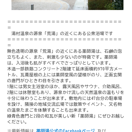
＝＝＝＝＝＝＝＝＝＝＝＝＝＝＝＝＝＝＝＝＝＝＝＝＝＝
＝
湯村温泉の源泉「荒湯」の近くにある公衆浴場です
＝＝＝＝＝＝＝＝＝＝＝＝＝＝＝＝＝＝＝＝＝＝＝＝＝＝
＝
無色透明の源泉「荒湯」の近くにある薬師湯は、石鹸の泡
立ちもよく、また、刺激も少ないのが特徴です。薬師湯
は、入浴後も肌がすべすべでさっぱりとしています。
木造一部鉄筋コンクリート2階建て延床面積約970平方メー
トル、瓦葺屋根の上には薬師堂風の望楼がのり、正面玄関
の唐門がひときわ目を引きます。
1階には男女主浴室のほか、露天風呂やサウナ、介助風呂、
2階には休憩室もあり、源泉かけ流しの天然温泉の温もりを
十分に味わうことが出来ます。敷地内には47台分の駐車場
を設け、隣接の地域交流広場では散策やイベント、又名物
の温泉たまごを体験することも出来ます。
緑青色唐門と2段の和瓦が美しい新「薬師湯」にぜひお越し
ください。
※最新情報は
薬師湯公式のFacebookページ
及び