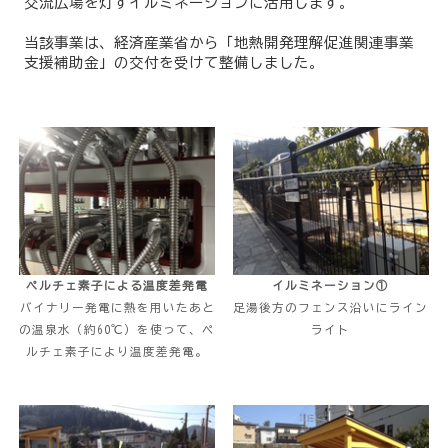
交流広場を灯すイルミネーションに活用します。
当該事業は、経済産業省から「地熱開発理解促進関連事業
支援補助金」の交付を受けて整備しました。
ペルチェ素子による温度差発電
イルミネーション①
バイナリー発電に熱を用いたあと
足湯後方のフェンス沿いにライン
の温泉水（約60℃）を使って、ペ
ライト
ルチェ素子により温度差発電。