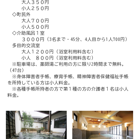
大人３５０円
小人２５０円
◇町民外
大人７００円
小人５００円
◇介助風呂１室
３０００円（3名まで・45分、4人目から1人700円）
多目的交流室
大人１２００円（浴室利用料含む）
小人 ８００円（浴室利用料含む）
※駐車場は、薬師湯ご利用の方に限り2時間まで無料。
（47台）
※身体障害者手帳、療育手帳、精神障害者保健福祉手帳
を所持している方は小人料金。
※各種手帳所持者の方で第１種の方の介護者１名は小人
料金。