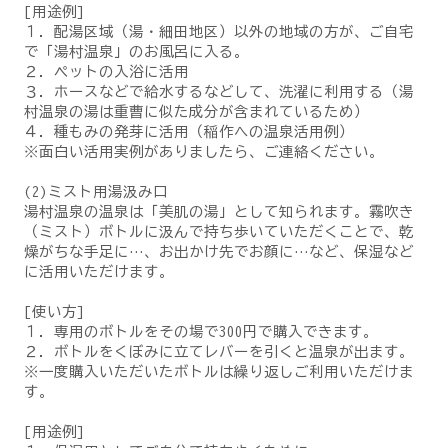
[用途例]
１．配湯区域（湯・細田地区）以外の地域の方が、ご自宅
で「湯村温泉」のお風呂に入る。
２．ペットの入浴に活用
３．ホースなどで給水するなどして、洗濯に利用する（湯
村温泉の湯は重曹に似た成分が含まれているため）
４．種もみの発芽に活用（稲作への温泉活用例）
※面白い活用実例がありましたら、ご連絡ください。
(2)ミスト用湯汲み口
湯村温泉の温泉は「美肌の湯」として知られます。霧吹き
（ミスト）ボトルに汲んで持ち歩いていただくことで、乾
燥がちな手足に…、お出かけ先でお顔に…など、保湿など
に活用いただけます。
[使い方]
１．専用のボトルをその場で300円で購入できます。
２．ボトルをくぼみに立てレバーを引くと温泉が出ます。
※一度購入いただいたボトルは繰り返しご利用いただけま
す。
[用途例]