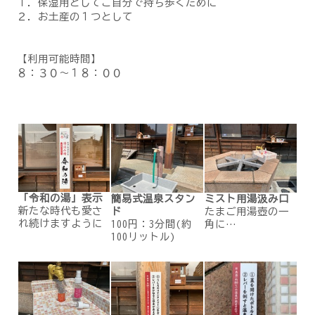
１．保湿用としてご自分で持ち歩くために
２．お土産の１つとして
【利用可能時間】
８：３０～１８：００
「令和の湯」表示
簡易式温泉スタン
ミスト用湯汲み口
新たな時代も愛さ
ド
たまご用湯壺の一
れ続けますように
100円：3分間(約
角に…
100リットル)