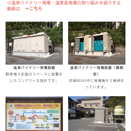
※温泉バイナリー発電・温度差発電の取り組みを紹介する
動画は
→
こちら
温泉バイナリー発電設備
温泉バイナリー発電設備（扉開
駐車場３区画のスペースに設置を
放）
したコンパクトな設計です。
収納BOXの中に発電機が２機納ま
っています。