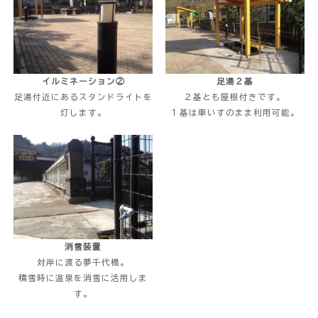
イルミネーション②
足湯２基
足湯付近にあるスタンドライトを
２基とも屋根付きです。
灯します。
１基は車いすのまま利用可能。
消雪装置
対岸に渡る夢千代橋。
積雪時に温泉を消雪に活用しま
す。