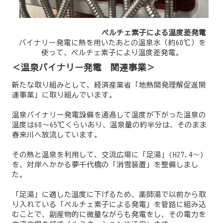
ペルチェ素子による温度差発電
バイナリー発電に熱を用いたあとの温泉水（約60℃）を
使って、ペルチェ素子により温度差発電。
＜温泉バイナリー発電 関連事業＞
新たな取り組みとして、経済産業省「地熱開発理解促進関
連事業」に取り組んでいます。
温泉バイナリー発電設備を通過して温度が下がった温泉の
温度は60～65℃くらいあり、温泉量の約半分は、そのまま
春来川へ放流しています。
その熱と温泉を利用して、交流広場に「足湯」(H27.4～)
を、対岸へかかる夢千代橋の「消雪装置」を整備しまし
た。
「足湯」に適した温度に下げるため、薬師湯で以前から取
り入れている「ペルチェ素子による発電」を管路に組み込
むことで、副産物的に微量ながらも発電をし、その電力を