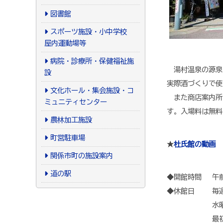
図書館
スポーツ施設・小中学校
屋内運動場等
病院・診療所・保健福祉施
湯村温泉の源泉
設
実際酒づくりで使
文化ホール・集会施設・コ
また商店案内所
ミュニティセンター
す。入場料は無料
農林加工施設
町営駐車場
★
杜氏館の動画
関係市町の施設案内
道の駅
◆開館時間 午前
◆休館日 毎週
水曜日が祝祭
最初の