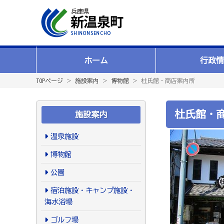
ホーム
行政情
TOPページ
＞
施設案内
＞
博物館
＞ 杜氏館・商店案内所
杜氏館・
施設案内
温泉施設
博物館
公園
宿泊施設・キャンプ施設・
海水浴場
ゴルフ場