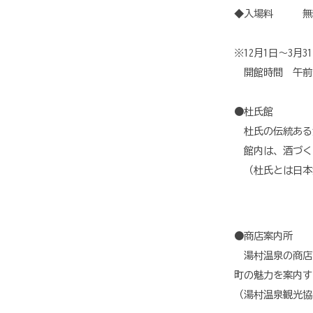
◆入場料 無
※12月1日～3月3
開館時間 午前9
●杜氏館
杜氏の伝統ある
館内は、酒づく
（杜氏とは日本
●商店案内所
湯村温泉の商店
町の魅力を案内す
（湯村温泉観光協