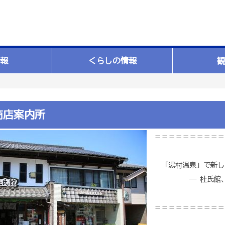
報
くらしの情報
観
商店案内所
＝＝＝＝＝＝＝＝＝＝
「湯村温泉」で新し
― 杜氏館、商
＝＝＝＝＝＝＝＝＝＝