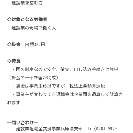
建設業を営む方
◇対象となる労働者
建設業の現場で働く人
◇掛金
日額320円
◇特長
・国の制度なので安全、確実、申し込み手続きは簡単
（掛金の一部を国が助成）
・掛金は事業主負担ですが、税法上全額非課税
・事業主が変わっても退職金は企業間を通算して計算さ
れます
―問い合わせ―
建設業退職金共済事業兵庫県支部 ℡（078）997-