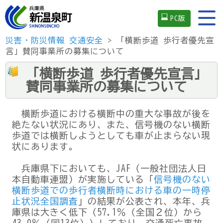
PC版
災害・防災情報
交通安全
> 「横断歩道 歩行者優先宣
言」賛同事業所の募集について
「横断歩道 歩行者優先宣言」
賛同事業所の募集について
横断歩道における横断中の重大な事故が後を
絶たない状況にあり、また、信号機のない横断
歩道では横断しようとしても車が止まらない現
状にあります。
兵庫県下においても、JAF（一般社団法人日
本自動車連盟）が実施している「
信号機のない
横断歩道での歩行者横断時における車の一時停
止状況全国調査
」の結果が公表され、本年、兵
庫県は大きく低下（57.1％（全国２位）から