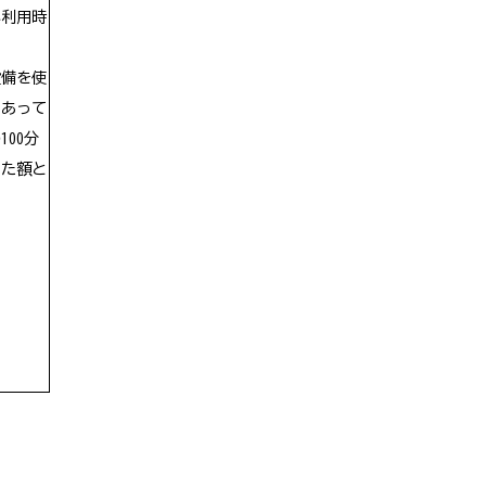
い利用時
設備を使
にあって
100分
した額と