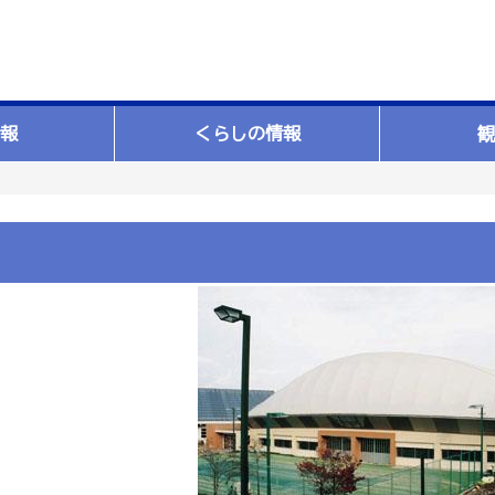
報
くらしの情報
観