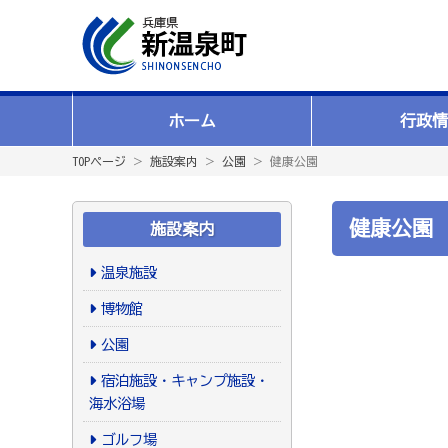
ホーム
行政情
TOPページ
＞
施設案内
＞
公園
＞ 健康公園
健康公園
施設案内
温泉施設
博物館
公園
宿泊施設・キャンプ施設・
海水浴場
ゴルフ場