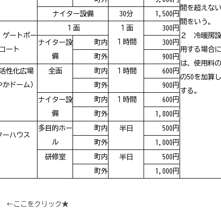
間を超えな
ナイター設備
30分
1,500円
間をいう。
１面
１面
300円
・ゲートボー
２ 冷暖房
１時間
ナイター設
町内
300円
コート
用する場合
備
町外
900円
は、使用料の
活性化広場
全面
町内
１時間
600円
の50を加算
やかドーム）
町外
900円
する。
ナイター設
町内
１時間
600円
備
町外
1,800円
多目的ホー
町内
半日
500円
ターハウス
ル
町外
1,000円
研修室
町内
半日
500円
町外
1,000円
←ここをクリック★