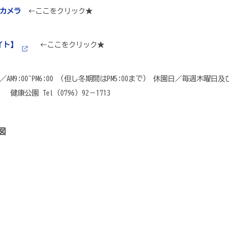
カメラ
←ここをクリック★
イト】
←ここをクリック★
AM9:00~PM6:00 （但し冬期間はPM5:00まで） 休園日／毎週木
康公園 Tel（0796）92－1713
図