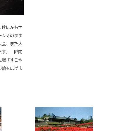
天候に左右さ
ージそのまま
大会、また大
ます。 降雨
広場「すこや
の輪を広げま