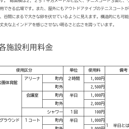
す。 総面積は２，２５１平方メートルと広く、テニスコート３面と、
用できる広場です。また、屋外にもアウトドアタイプのテニスコートが
、谷間にまるで大きな卵を伏せているように見えます。構造的にも可能
丈夫な上インドアを感じさせない明るさと広さを誇っています。
各施設利用料金
使用区分
単位
使用料
備考
アリーナ
町内
２時間
1,000円
公園体育館
町外
2,500円
会議室
町内
半日
1,000円
町外
2,000円
シャワー
１回
100円
グラウンド
１コート
町内
半日
1,000円
１ 半日と
町外
3,000円