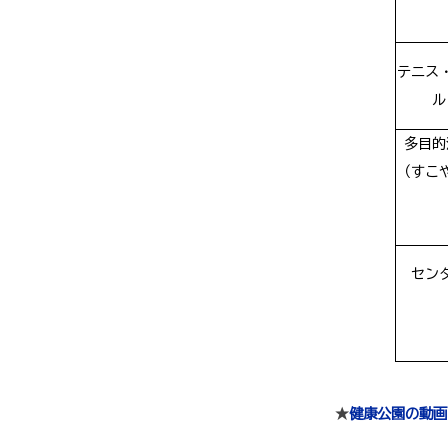
テニス
ル
多目的
（すこ
セン
★
健康公園の動画