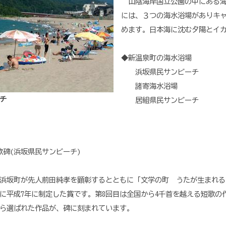
山陰海岸国立公園の中にある海
には、３つの海水浴場がありキ
めます。日本海に沈む夕陽とイ
◆新温泉町の海水浴場
浜坂県民サンビーチ
諸寄海水浴場
チ
居組県民サンビーチ
歌碑(浜坂県民サンビーチ)
浜坂町が先人前田純孝を顕彰するとともに「文学の町 うたが生まれる
に平成7年に制定した賞です。第8回目は全国から4千首を越える短歌の
ら選ばれた作品が、碑に刻まれています。