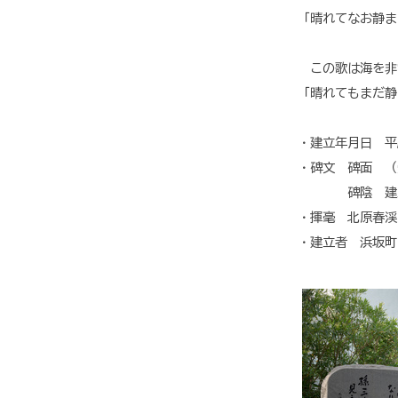
「晴れてなお静ま
この歌は海を非
「晴れてもまだ静
・建立年月日 平成
・碑文 碑面 （
碑陰 建立年
・揮毫 北原春渓
・建立者 浜坂町