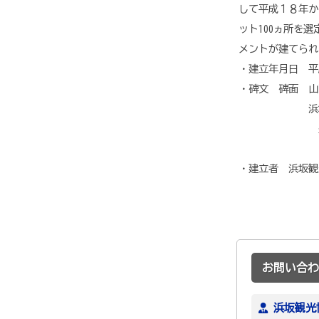
して平成１８年か
ット100ヵ所を
メントが建てられ
・建立年月日 平成
・碑文 碑面 山
浜坂県民
豊富な白
白砂青松百
・建立者 浜坂観
お問い合わ
浜坂観光