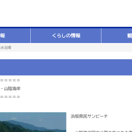
報
くらしの情報
観
海水浴場
＝＝＝＝＝
・山陰海岸
＝＝＝＝＝
浜坂県民サンビーチ