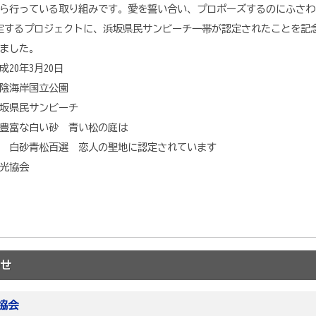
ら行っている取り組みです。愛を誓い合い、プロポーズするのにふさわ
選定するプロジェクトに、浜坂県民サンビーチ一帯が認定されたことを記
ました。
20年3月20日
陰海岸国立公園
サンビーチ
い砂 青い松の庭は
選 恋人の聖地に認定されています
光協会
せ
協会