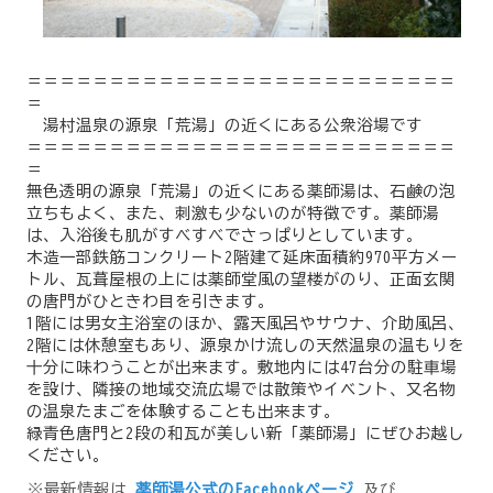
＝＝＝＝＝＝＝＝＝＝＝＝＝＝＝＝＝＝＝＝＝＝＝＝＝＝
＝
湯村温泉の源泉「荒湯」の近くにある公衆浴場です
＝＝＝＝＝＝＝＝＝＝＝＝＝＝＝＝＝＝＝＝＝＝＝＝＝＝
＝
無色透明の源泉「荒湯」の近くにある薬師湯は、石鹸の泡
立ちもよく、また、刺激も少ないのが特徴です。薬師湯
は、入浴後も肌がすべすべでさっぱりとしています。
木造一部鉄筋コンクリート2階建て延床面積約970平方メー
トル、瓦葺屋根の上には薬師堂風の望楼がのり、正面玄関
の唐門がひときわ目を引きます。
1階には男女主浴室のほか、露天風呂やサウナ、介助風呂、
2階には休憩室もあり、源泉かけ流しの天然温泉の温もりを
十分に味わうことが出来ます。敷地内には47台分の駐車場
を設け、隣接の地域交流広場では散策やイベント、又名物
の温泉たまごを体験することも出来ます。
緑青色唐門と2段の和瓦が美しい新「薬師湯」にぜひお越し
ください。
※最新情報は
薬師湯公式のFacebookページ
及び