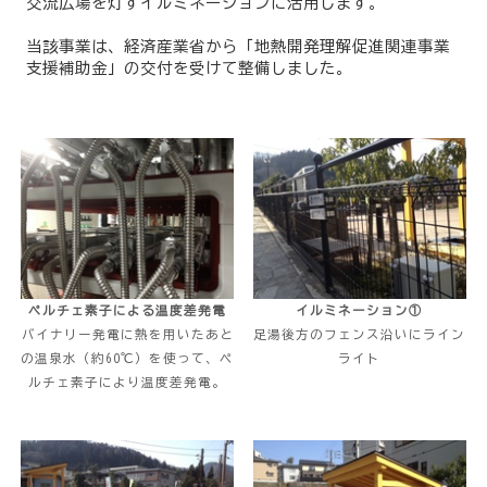
交流広場を灯すイルミネーションに活用します。
当該事業は、経済産業省から「地熱開発理解促進関連事業
支援補助金」の交付を受けて整備しました。
ペルチェ素子による温度差発電
イルミネーション①
バイナリー発電に熱を用いたあと
足湯後方のフェンス沿いにライン
の温泉水（約60℃）を使って、ペ
ライト
ルチェ素子により温度差発電。