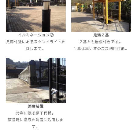
イルミネーション②
足湯２基
足湯付近にあるスタンドライトを
２基とも屋根付きです。
灯します。
１基は車いすのまま利用可能。
消雪装置
対岸に渡る夢千代橋。
積雪時に温泉を消雪に活用しま
す。