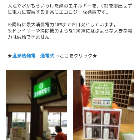
大地で水がもらいうけた熱のエネルギーを、CO2を排出せず
に電力に変換する非常にエコロジーな発電です。
※同時に最大消費電力40Wまでを目安としています。
※ドライヤーや掃除機のような1000Wに及ぶような大きな電
力は供給できません。
★
温泉熱発電 通電式
← ここをクリック★