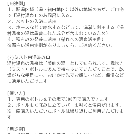
[用途例]
１．配湯区域（湯・細田地区）以外の地域の方が、ご自宅
で「湯村温泉」のお風呂に入る。
２．ペットの入浴に活用
３．ホースなどで給水するなどして、洗濯に利用する（湯
村温泉の湯は重曹に似た成分が含まれているため）
４．種もみの発芽に活用（稲作への温泉活用例）
※面白い活用実例がありましたら、ご連絡ください。
(2)ミスト用湯汲み口
湯村温泉の温泉は「美肌の湯」として知られます。霧吹き
（ミスト）ボトルに汲んで持ち歩いていただくことで、乾
燥がちな手足に…、お出かけ先でお顔に…など、保湿など
に活用いただけます。
[使い方]
１．専用のボトルをその場で300円で購入できます。
２．ボトルをくぼみに立てレバーを引くと温泉が出ます。
※一度購入いただいたボトルは繰り返しご利用いただけま
す。
[用途例]