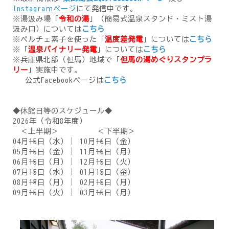
Instagraｍページ
にて発信中です。
※湯汲み場「
令和の湯
」（簡易式温泉スタンド・ミスト湯
汲み口）については
こちら
※ペルチェ素子を使った「
温度差発電
」については
こちら
※「
温泉バイナリー発電
」については
こちら
※兵庫県北部（但馬）地域で「
但馬の湯めぐりスタンプラ
リー
」実施中です。
公式Facebookページは
こちら
◆休館日等のスケジュール◆
2026年（令和8年度）
＜上半期＞ ＜下半期＞
04月→15日（水）｜ 10月→16日（金）
05月→15日（金）｜ 11月→16日（月）
06月→15日（月）｜ 12月→15日（火）
07月→15日（水）｜ 01月→15日（金）
08月→17日（月）｜ 02月→15日（月）
09月→15日（火）｜ 03月→15日（月）