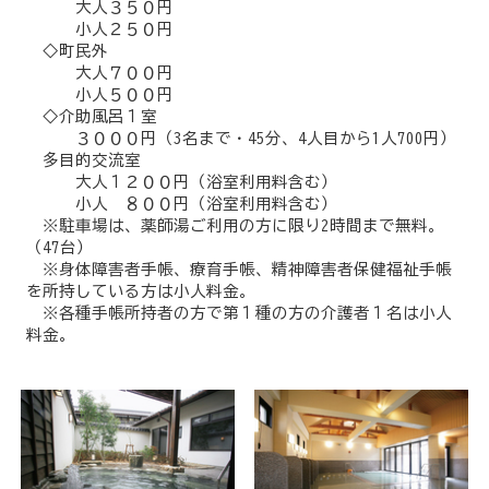
大人３５０円
小人２５０円
◇町民外
大人７００円
小人５００円
◇介助風呂１室
３０００円（3名まで・45分、4人目から1人700円）
多目的交流室
大人１２００円（浴室利用料含む）
小人 ８００円（浴室利用料含む）
※駐車場は、薬師湯ご利用の方に限り2時間まで無料。
（47台）
※身体障害者手帳、療育手帳、精神障害者保健福祉手帳
を所持している方は小人料金。
※各種手帳所持者の方で第１種の方の介護者１名は小人
料金。