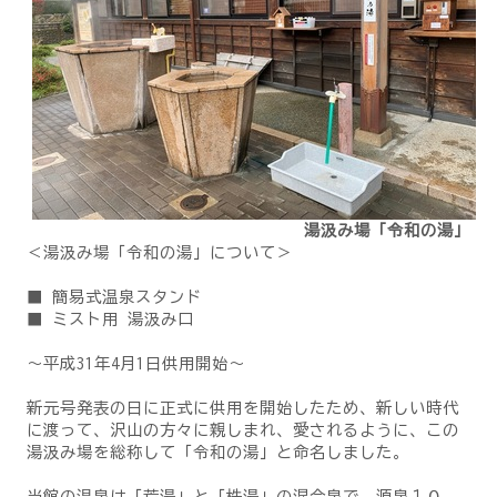
湯汲み場「令和の湯」
＜湯汲み場「令和の湯」について＞
■ 簡易式温泉スタンド
■ ミスト用 湯汲み口
～平成31年4月1日供用開始～
新元号発表の日に正式に供用を開始したため、新しい時代
に渡って、沢山の方々に親しまれ、愛されるように、この
湯汲み場を総称して「令和の湯」と命名しました。
当館の温泉は「荒湯」と「株湯」の混合泉で、源泉１０