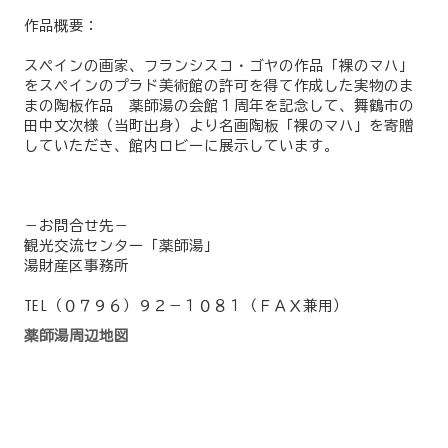
作品概要：
スペインの画家、フランシスコ・ゴヤの作品「裸のマハ」
をスペインのプラド美術館の許可を得て作成した実物のま
まの陶板作品 薬師湯の会館１周年を記念して、舞鶴市の
田中文次様（当町出身）より名画陶板「裸のマハ」を寄贈
していただき、館内ロビーに展示しています。
－お問合せ先－
観光交流センター「薬師湯」
湯財産区事務所
TEL（０７９６）９２－１０８１（ＦＡＸ兼用）
薬師湯周辺地図