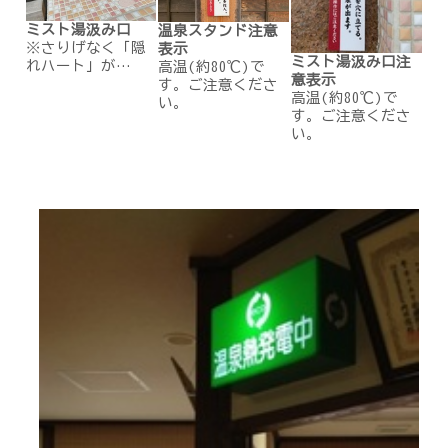
ミスト湯汲み口
温泉スタンド注意
※さりげなく「隠
表示
ミスト湯汲み口注
れハート」が…
高温(約80℃)で
意表示
す。ご注意くださ
高温(約80℃)で
い。
す。ご注意くださ
い。