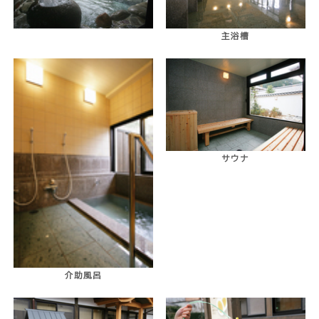
主浴槽
サウナ
介助風呂