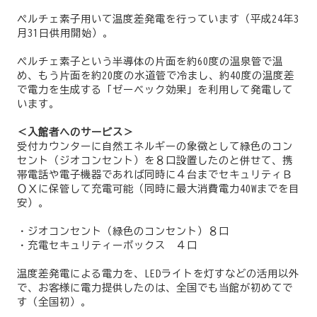
ペルチェ素子用いて温度差発電を行っています（平成24年3
月31日供用開始）。
ペルチェ素子という半導体の片面を約60度の温泉管で温
め、もう片面を約20度の水道管で冷まし、約40度の温度差
で電力を生成する「ゼーベック効果」を利用して発電して
います。
＜入館者へのサービス＞
受付カウンターに自然エネルギーの象徴として緑色のコン
セント（ジオコンセント）を８口設置したのと併せて、携
帯電話や電子機器であれば同時に４台までセキュリティＢ
ＯＸに保管して充電可能（同時に最大消費電力40Wまでを目
安）。
・ジオコンセント（緑色のコンセント）８口
・充電セキュリティーボックス ４口
温度差発電による電力を、LEDライトを灯すなどの活用以外
で、お客様に電力提供したのは、全国でも当館が初めてで
す（全国初）。