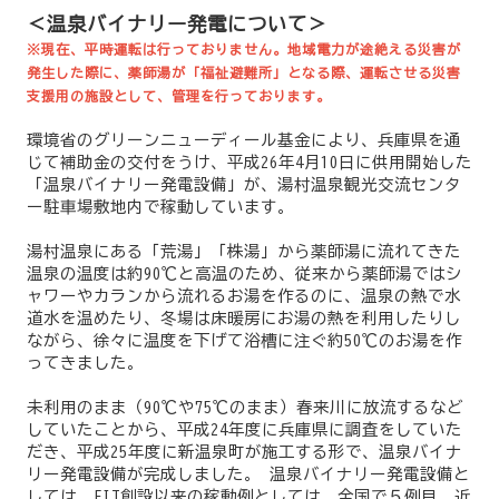
＜温泉バイナリー発電について＞
※現在、平時運転は行っておりません。地域電力が途絶える災害が
発生した際に、薬師湯が「福祉避難所」となる際、運転させる災害
支援用の施設として、管理を行っております。
環境省のグリーンニューディール基金により、兵庫県を通
じて補助金の交付をうけ、平成26年4月10日に供用開始した
「温泉バイナリー発電設備」が、湯村温泉観光交流センタ
ー駐車場敷地内で稼動しています。
湯村温泉にある「荒湯」「株湯」から薬師湯に流れてきた
温泉の温度は約90℃と高温のため、従来から薬師湯ではシ
ャワーやカランから流れるお湯を作るのに、温泉の熱で水
道水を温めたり、冬場は床暖房にお湯の熱を利用したりし
ながら、徐々に温度を下げて浴槽に注ぐ約50℃のお湯を作
ってきました。
未利用のまま（90℃や75℃のまま）春来川に放流するなど
していたことから、平成24年度に兵庫県に調査をしていた
だき、平成25年度に新温泉町が施工する形で、温泉バイナ
リー発電設備が完成しました。 温泉バイナリー発電設備と
しては、FIT創設以来の稼動例としては、全国で５例目、近