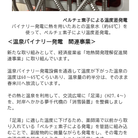
ペルチェ素子による温度差発電
バイナリー発電に熱を用いたあとの温泉水（約60℃）を
使って、ペルチェ素子により温度差発電。
＜温泉バイナリー発電 関連事業＞
新たな取り組みとして、経済産業省「地熱開発理解促進関
連事業」に取り組んでいます。
温泉バイナリー発電設備を通過して温度が下がった温泉の
温度は60～65℃くらいあり、温泉量の約半分は、そのまま
春来川へ放流しています。
その熱と温泉を利用して、交流広場に「足湯」(H27.4～)
を、対岸へかかる夢千代橋の「消雪装置」を整備しまし
た。
「足湯」に適した温度に下げるため、薬師湯で以前から取
り入れている「ペルチェ素子による発電」を管路に組み込
むことで、副産物的に微量ながらも発電をし、その電力を