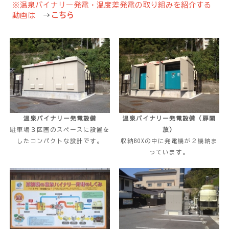
※温泉バイナリー発電・温度差発電の取り組みを紹介する
動画は
→
こちら
温泉バイナリー発電設備
温泉バイナリー発電設備（扉開
駐車場３区画のスペースに設置を
放）
したコンパクトな設計です。
収納BOXの中に発電機が２機納ま
っています。