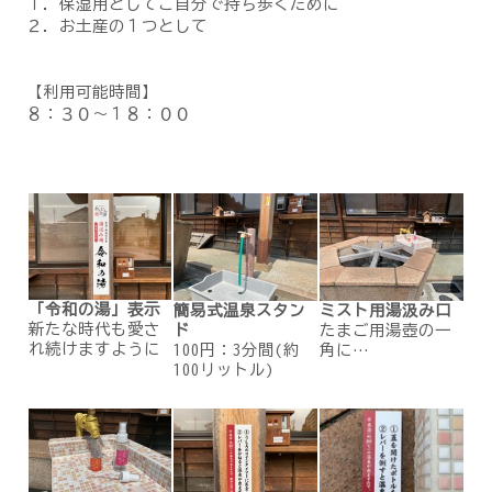
１．保湿用としてご自分で持ち歩くために
２．お土産の１つとして
【利用可能時間】
８：３０～１８：００
「令和の湯」表示
簡易式温泉スタン
ミスト用湯汲み口
新たな時代も愛さ
ド
たまご用湯壺の一
れ続けますように
100円：3分間(約
角に…
100リットル)