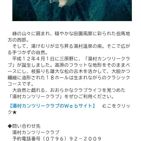
緑の山々に囲まれ、穏やかな田園風景に彩られた但馬地
方の西部。
そして、湯けむりが立ち昇る湯村温泉の南。そこで広が
る手つかずの自然。
平成１２年４月１日に三原野に、「湯村カンツリークラ
ブ」が誕生しました。高原のフラットな地形をそのままベ
ースにし、枝振りも雄大な松の古木を活かして、大胆かつ
繊細に造形された１８ホールは生まれながらのクラシック
コースです。
大自然と戯れる、おおらかなクラブライフを見つめた
「湯村カンツリークラブ」をぜひご利用ください。
【湯村カンツリークラブのＷｅｂサイト】
←ここをクリッ
ク★
◆問い合わせ先
湯村カンツリークラブ
予約電話番号（０７９６）９２－２００９