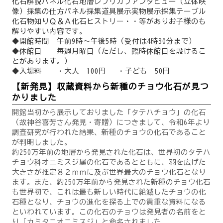
化石解説パネル化石地層レプリカファンタビュー（立体映
像）採集の仕方パネル採集道具展示実物展示採集テーブル
化石物知りＱ＆Ａ化石ヒストリー・・等がありお子様のも
解りやすい内容です。
◆開館時間 午前9時～午後5時（受付は4時30分まで）
◆休館日 毎週月曜日（ただし、臨時休館日を設けるこ
とがあります。）
◆入場料 ・大人 100円 ・子ども 50円
【新発見】収蔵資料から新種のチョウ化石が見つ
かりました
開館当初から展示しておりました「タテハチョウ」の化石
（故神谷喜芳さん発見・寄贈）につきまして、令和6年より
調査研究が行われた結果、新種のチョウの化石であること
が判明しました。
約250万年前の地層から発見された化石は、世界初のタテハ
チョウ科オニミスジ属の化石であるとともに、羽を広げた
大きさが推定８２ｍｍに及ぶ世界最大のチョウ化石となり
ます。また、約250万年前から発見された新種のチョウ化石
も世界初で、これは最も新しい時代に絶滅したチョウの化
石種となり、チョウの進化を探る上での貴重な資料になる
といわれています。この化石のチョウは発見者の名前をと
り「カミタニオニミスジ」と命名されました。