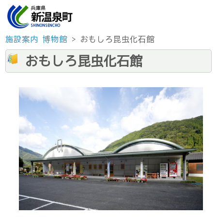
施設案内
博物館
> おもしろ昆虫化石館
おもしろ昆虫化石館