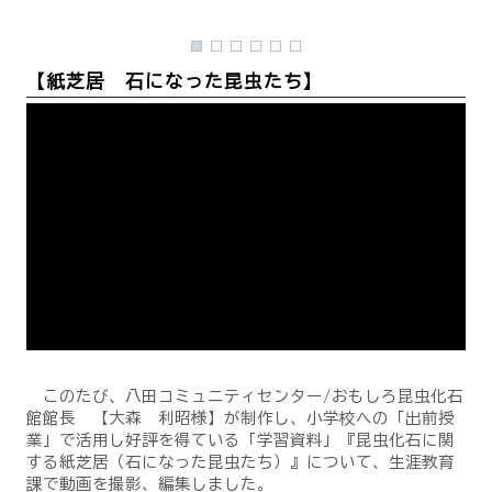
【紙芝居 石になった昆虫たち】
このたび、八田コミュニティセンター/おもしろ昆虫化石
館館長 【大森 利昭様】が制作し、小学校への「出前授
業」で活用し好評を得ている「学習資料」『昆虫化石に関
する紙芝居（石になった昆虫たち）』について、生涯教育
課で動画を撮影、編集しました。