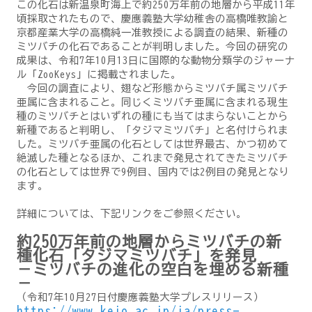
この化石は新温泉町海上で約250万年前の地層から平成11年
頃採取されたもので、慶應義塾大学幼稚舎の高橋唯教諭と
京都産業大学の高橋純一准教授による調査の結果、新種の
ミツバチの化石であることが判明しました。今回の研究の
成果は、令和7年10月13日に国際的な動物分類学のジャーナ
ル「ZooKeys」に掲載されました。
今回の調査により、翅など形態からミツバチ属ミツバチ
亜属に含まれること。同じくミツバチ亜属に含まれる現生
種のミツバチとはいずれの種にも当てはまらないことから
新種であると判明し、「タジマミツバチ」と名付けられま
した。ミツバチ亜属の化石としては世界最古、かつ初めて
絶滅した種となるほか、これまで発見されてきたミツバチ
の化石としては世界で9例目、国内では2例目の発見となり
ます。
詳細については、下記リンクをご参照ください。
約250万年前の地層からミツバチの新
種化石「タジマミツバチ」を発見
－ミツバチの進化の空白を埋める新種
－
（令和7年10月27日付慶應義塾大学プレスリリース）
https://www.keio.ac.jp/ja/press-