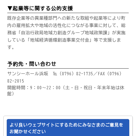
▼起業等に関する公的支援
既存企業等の異業種部門への新たな取組や起業等により町
内の雇用拡大や地域の活性化につながる事業に対して、総
務省「
自治行政局地域力創造グループ地域政策課
」が実施
している「地域経済循環創造事業交付金」等で支援しま
す。
予約先・問い合わせ
サンシーホール浜坂 ℡（0796）82-1735／FAX（0796）
82-2015
開館時間：9：00～22：00（土・日・祝日・年末年始は休
館）
より良いウェブサイトにするためにみなさまのご意見を
お聞かせください