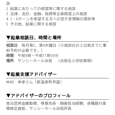
談
2 起業にあたっての経営等に関する相談
3 法律、会計、金融、税務等企業経営上の相談
4 I・Uターンを希望する方への空き家情報の提供等
5 その他、起業に関する相談
▼起業相談日、時間と場所
相談日
毎月第2、第4木曜日（※相談日の２日前までに事
前予約が必要です。）
時間
午前9時～午前11時30分
場所
サンシーホール浜坂 （浜坂北小学校東側）
▼起業支援アドバイザー
仲村 幸孝さん（新温泉町芦屋）
▼アドバイザーのプロフィール
地元信用金庫勤務、得意先係・融資担当経験、各種銀行業
務検定資格、サンシーホール浜坂所長