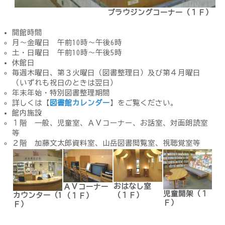
ブラウジングコーナー（１Ｆ）
開館時間
月～金曜日 午前10時～午後6時
土・日曜日 午前10時～午後5時
休館日
毎週木曜日、第３火曜日（図書整理日）及び第４月曜日
（いずれも祝日のときは翌日）
年末年始・特別図書整理期間
詳しくは【
図書館カレンダー
】をご覧ください。
館内施設
１階 一般、児童室、ＡＶコーナー、お話室、対面朗読室
等
２階 加藤文太郎資料室、山岳図書閲覧室、視聴覚室等
おはなし室
ＡＶコーナー
児童開架（１
カウンター（1
（１Ｆ）
（１Ｆ）
Ｆ）
Ｆ）