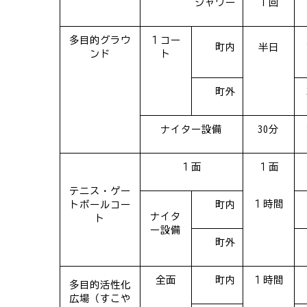
シャワー
１回
多目的グラウ
１コー
町内
半日
ンド
ト
町外
ナイター設備
30分
１面
１面
テニス・ゲー
１時間
トボールコー
町内
ナイタ
ト
ー設備
町外
全面
町内
１時間
多目的活性化
広場（すこや