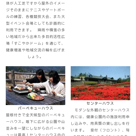
体が人工芝ですから屋外のイメー
ジそのままにテニスやゲートボー
ルの練習、各種競技大会、また大
型イベント会場としても計画的に
利用できます。 降雨や積雪の多
い地域だから出来た多目的活性広
場「すこやかドーム」を通じて、
健康増進や地域交流の輪を広げま
しょう。
センターハウス
バーベキューハウス
モダンな外観のセンターハウス
屋根付きで全天候型のバーベキュ
内には、健康公園内の施設利用申
ーハウス。眼下に広がる公園や山
し込みや、用具類の貸し出しを行
並みを一望にしながらのバーベキ
います。 受付（フロント）、旬
ューは最高！センターハウス内の